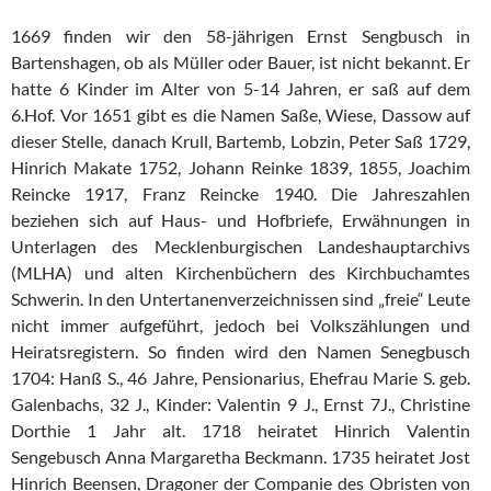
1669 finden wir den 58-jährigen Ernst Sengbusch in
Bartenshagen, ob als Müller oder Bauer, ist nicht bekannt. Er
hatte 6 Kinder im Alter von 5-14 Jahren, er saß auf dem
6.Hof. Vor 1651 gibt es die Namen Saße, Wiese, Dassow auf
dieser Stelle, danach Krull, Bartemb, Lobzin, Peter Saß 1729,
Hinrich Makate 1752, Johann Reinke 1839, 1855, Joachim
Reincke 1917, Franz Reincke 1940. Die Jahreszahlen
beziehen sich auf Haus- und Hofbriefe, Erwähnungen in
Unterlagen des Mecklenburgischen Landeshauptarchivs
(MLHA) und alten Kirchenbüchern des Kirchbuchamtes
Schwerin. In den Untertanenverzeichnissen sind „freie“ Leute
nicht immer aufgeführt, jedoch bei Volkszählungen und
Heiratsregistern. So finden wird den Namen Senegbusch
1704: Hanß S., 46 Jahre, Pensionarius, Ehefrau Marie S. geb.
Galenbachs, 32 J., Kinder: Valentin 9 J., Ernst 7J., Christine
Dorthie 1 Jahr alt. 1718 heiratet Hinrich Valentin
Sengebusch Anna Margaretha Beckmann. 1735 heiratet Jost
Hinrich Beensen, Dragoner der Companie des Obristen von