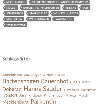
MECKLENBURG
MECKLENBURGISCHES LANDESHAUPTARCHIV
MÜLLER
PARKENTINER NACHRICHTEN
REINCKE
SASS
SENGEBUSCH
STAHLQUELLE
VOLKSZÄHLUNGEN
VON BÜLOW
WALKENHAGEN
WALKMÜHLE
WASSERMÜHLE
Schlagwörter
Ahnenlisten
Althof
Allershagen
Barten
Bartenshagen
Bauernhof
Blog
Dethloff
Hanna Sauder
Doberan
Havemann
Hohenfelde
Ivendorf
Jürß
Kirchenbuch
Kröger
Masch
Kirchbuch
Parkentin
Mecklenburg