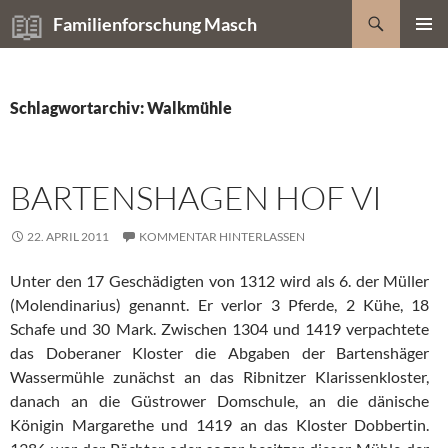
Zum
Suchen
Familienforschung Masch
Inhalt
PRIMÄR
springen
MENÜ
Schlagwortarchiv: Walkmühle
BARTENSHAGEN HOF VI
22. APRIL 2011
KOMMENTAR HINTERLASSEN
Unter den 17 Geschädigten von 1312 wird als 6. der Müller
(Molendinarius) genannt. Er verlor 3 Pferde, 2 Kühe, 18
Schafe und 30 Mark. Zwischen 1304 und 1419 verpachtete
das Doberaner Kloster die Abgaben der Bartenshäger
Wassermühle zunächst an das Ribnitzer Klarissenkloster,
danach an die Güstrower Domschule, an die dänische
Königin Margarethe und 1419 an das Kloster Dobbertin.