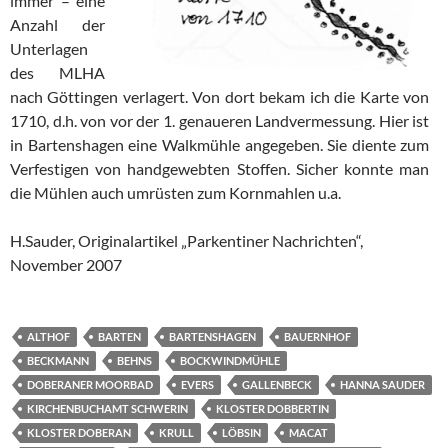
immer – eine
Anzahl der
Unterlagen
des MLHA
nach Göttingen verlagert. Von dort bekam ich die Karte von
1710, d.h. von vor der 1. genaueren Landvermessung. Hier ist
in Bartenshagen eine Walkmühle angegeben. Sie diente zum
Verfestigen von handgewebten Stoffen. Sicher konnte man
die Mühlen auch umrüsten zum Kornmahlen u.a.
H.Sauder, Originalartikel „Parkentiner Nachrichten“,
November 2007
ALTHOF
BARTEN
BARTENSHAGEN
BAUERNHOF
BECKMANN
BEHNS
BOCKWINDMÜHLE
DOBERANER MOORBAD
EVERS
GALLENBECK
HANNA SAUDER
KIRCHENBUCHAMT SCHWERIN
KLOSTER DOBBERTIN
KLOSTER DOBERAN
KRULL
LÖBSIN
MACAT