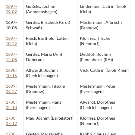
1697-
Gößeks, Jochim
Lindemann, Catrin (Groß
09-02
(Admannshagen)
Klein)
1697-
Gerdes, Elisabeth (Groß
Mestermann, Albrecht
10-08
Schwaß)
(Bramow)
1697-
Rieck, Barthold (Lütten
Klörries, Tilsche
10-22
Klein)
(Niendorf)
1697-
Gerdes, Maria (Amt
Dethloff, Jochim
12-08
Doberan)
(Elmenhorst (RA))
1698-
Allwardt, Jochim
Vick, Cathrin (Groß Klein)
10-15
(Diedrichshagen)
1699-
Mestermann, Tilsche
Mestermann, Peter
09-27
(Bramow)
(Evershagen)
1700-
Mestermann, Hans
Alwardt, Dorothea
02-10
(Evershagen)
(Diedrichshagen)
1700-
Mau, Jochim (Bartelstorf)
Klörries, Dorothea
07-12
(Niendorf)
1700-
Gästen, Margaretha
Krohn, Claus (Klein