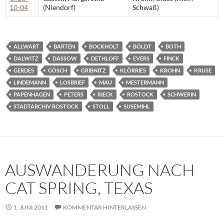
10-04
(Niendorf)
Schwaß)
ALLWART
BARTEN
BOCKHOLT
BÖLDT
BOTH
DALWITZ
DASSOW
DETHLOFF
EVERS
FINCK
GERDES
GÖSCH
GRIBNITZ
KLÖRRIES
KROHN
KRUSE
LINDEMANN
LOSBRIEF
MAU
MESTERMANN
PAPENHAGEN
PETERS
RIECK
ROSTOCK
SCHWERIN
STADTARCHIV ROSTOCK
STOLL
SUSEMIHL
AUSWANDERUNG NACH
CAT SPRING, TEXAS
1. JUNI 2011
KOMMENTAR HINTERLASSEN