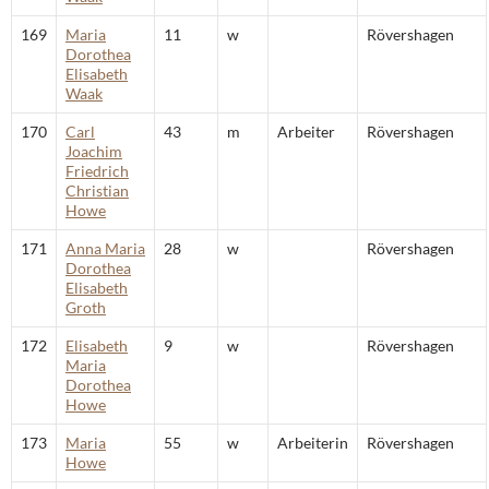
169
Maria
11
w
Rövershagen
Dorothea
Elisabeth
Waak
170
Carl
43
m
Arbeiter
Rövershagen
Joachim
Friedrich
Christian
Howe
171
Anna Maria
28
w
Rövershagen
Dorothea
Elisabeth
Groth
172
Elisabeth
9
w
Rövershagen
Maria
Dorothea
Howe
173
Maria
55
w
Arbeiterin
Rövershagen
Howe