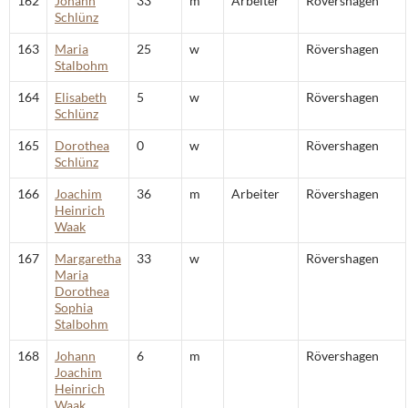
162
Johann
33
m
Arbeiter
Rövershagen
Schlünz
163
Maria
25
w
Rövershagen
Stalbohm
164
Elisabeth
5
w
Rövershagen
Schlünz
165
Dorothea
0
w
Rövershagen
Schlünz
166
Joachim
36
m
Arbeiter
Rövershagen
Heinrich
Waak
167
Margaretha
33
w
Rövershagen
Maria
Dorothea
Sophia
Stalbohm
168
Johann
6
m
Rövershagen
Joachim
Heinrich
Waak