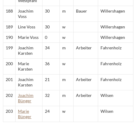
Westpfahl
188
Joachim
30
m
Bauer
Willershagen
Voss
189
Line Voss
30
w
Willershagen
190
Marie Voss
0
w
Willershagen
199
Joachim
34
m
Arbeiter
Fahrenholz
Karsten
200
Marie
36
w
Fahrenholz
Karsten
201
Joachim
21
m
Arbeiter
Fahrenholz
Karsten
202
Joachim
32
m
Arbeiter
Wilsen
Bünger
203
Marie
24
w
Wilsen
Bünger