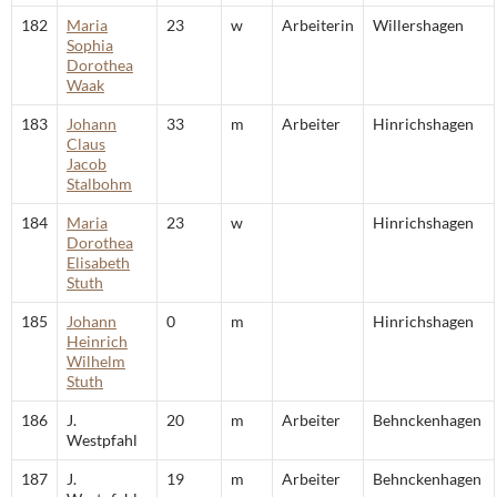
182
Maria
23
w
Arbeiterin
Willershagen
Sophia
Dorothea
Waak
183
Johann
33
m
Arbeiter
Hinrichshagen
Claus
Jacob
Stalbohm
184
Maria
23
w
Hinrichshagen
Dorothea
Elisabeth
Stuth
185
Johann
0
m
Hinrichshagen
Heinrich
Wilhelm
Stuth
186
J.
20
m
Arbeiter
Behnckenhagen
Westpfahl
187
J.
19
m
Arbeiter
Behnckenhagen