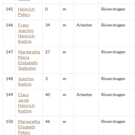
145
Heinrich
0
m
Rövershagen
Peters
146
Franz
34
m
Arbeiter
Rövershagen
Joachim
Heinrich
Keding
147
Margaretha
27
w
Rövershagen
Maria
Elisbabeth
Stalbohm
148
Joachim
3
m
Rövershagen
Keding
149
Claus
40
m
Arbeiter
Rövershagen
Jacob
Heinrich
Keding
150
Margaretha
46
w
Rövershagen
Elisabeth
Peters