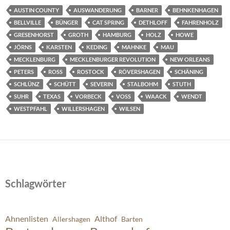
AUSTIN COUNTY
AUSWANDERUNG
BARNER
BEHNKENHAGEN
BELLVILLE
BÜNGER
CAT SPRING
DETHLOFF
FAHRENHOLZ
GRESENHORST
GROTH
HAMBURG
HOLZ
HOWE
JÖRNS
KARSTEN
KEDING
MAHNKE
MAU
MECKLENBURG
MECKLENBURGER REVOLUTION
NEW ORLEANS
PETERS
ROSS
ROSTOCK
RÖVERSHAGEN
SCHÄNING
SCHLÜNZ
SCHÜTT
SEVERIN
STALBOHM
STUTH
SUHR
TEXAS
VORBECK
VOSS
WAACK
WENDT
WESTPFAHL
WILLERSHAGEN
WILSEN
Schlagwörter
Ahnenlisten
Althof
Allershagen
Barten