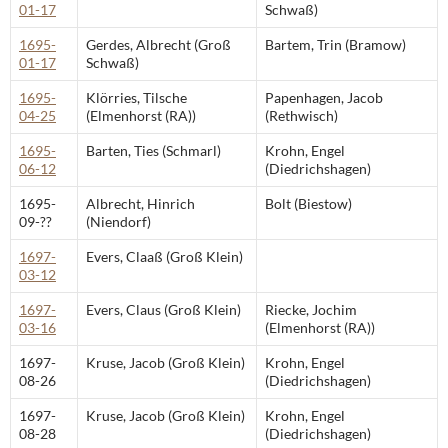
01-17
Schwaß)
1695-
Gerdes, Albrecht (Groß
Bartem, Trin (Bramow)
01-17
Schwaß)
1695-
Klörries, Tilsche
Papenhagen, Jacob
04-25
(Elmenhorst (RA))
(Rethwisch)
1695-
Barten, Ties (Schmarl)
Krohn, Engel
06-12
(Diedrichshagen)
1695-
Albrecht, Hinrich
Bolt (Biestow)
09-??
(Niendorf)
1697-
Evers, Claaß (Groß Klein)
03-12
1697-
Evers, Claus (Groß Klein)
Riecke, Jochim
03-16
(Elmenhorst (RA))
1697-
Kruse, Jacob (Groß Klein)
Krohn, Engel
08-26
(Diedrichshagen)
1697-
Kruse, Jacob (Groß Klein)
Krohn, Engel
08-28
(Diedrichshagen)