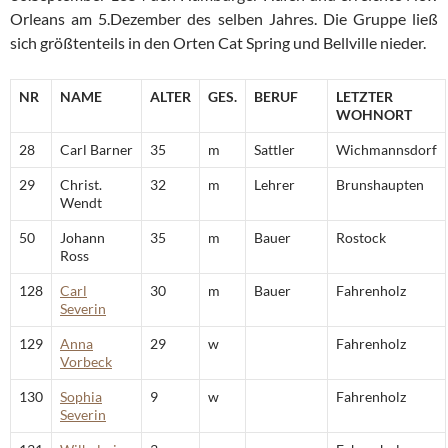
Orleans am 5.Dezember des selben Jahres. Die Gruppe ließ
sich größtenteils in den Orten Cat Spring und Bellville nieder.
NR
NAME
ALTER
GES.
BERUF
LETZTER
WOHNORT
28
Carl Barner
35
m
Sattler
Wichmannsdorf
29
Christ.
32
m
Lehrer
Brunshaupten
Wendt
50
Johann
35
m
Bauer
Rostock
Ross
128
Carl
30
m
Bauer
Fahrenholz
Severin
129
Anna
29
w
Fahrenholz
Vorbeck
130
Sophia
9
w
Fahrenholz
Severin