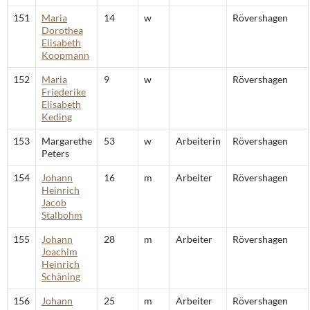
151
Maria
14
w
Rövershagen
Dorothea
Elisabeth
Koopmann
152
Maria
9
w
Rövershagen
Friederike
Elisabeth
Keding
153
Margarethe
53
w
Arbeiterin
Rövershagen
Peters
154
Johann
16
m
Arbeiter
Rövershagen
Heinrich
Jacob
Stalbohm
155
Johann
28
m
Arbeiter
Rövershagen
Joachim
Heinrich
Schäning
156
Johann
25
m
Arbeiter
Rövershagen