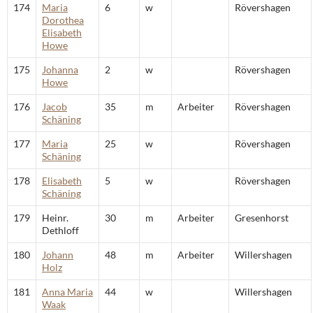
174
Maria
6
w
Rövershagen
Dorothea
Elisabeth
Howe
175
Johanna
2
w
Rövershagen
Howe
176
Jacob
35
m
Arbeiter
Rövershagen
Schäning
177
Maria
25
w
Rövershagen
Schäning
178
Elisabeth
5
w
Rövershagen
Schäning
179
Heinr.
30
m
Arbeiter
Gresenhorst
Dethloff
180
Johann
48
m
Arbeiter
Willershagen
Holz
181
Anna Maria
44
w
Willershagen
Waak