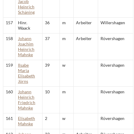
Jacob
Heinrich
Schäning
157
Hinr.
36
m
Arbeiter
Willershagen
Waack
158
Johann
37
m
Arbeiter
Rövershagen
Joachim
Heinrich
Mahnke
159
Ilsabe
39
w
Rövershagen
Maria
Elisabeth
Jörns
160
Johann
10
m
Rövershagen
Heinrich
Friedrich
Mahnke
161
Elisabeth
2
w
Rövershagen
Mahnke