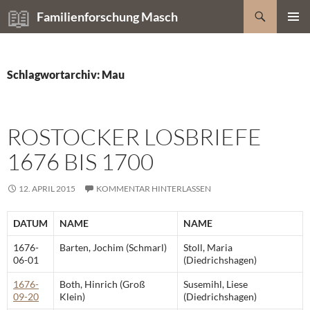
Zum
Suchen
Familienforschung Masch
Inhalt
PRIMÄR
springen
MENÜ
Schlagwortarchiv: Mau
ROSTOCKER LOSBRIEFE
1676 BIS 1700
12. APRIL 2015
KOMMENTAR HINTERLASSEN
DATUM
NAME
NAME
1676-
Barten, Jochim (Schmarl)
Stoll, Maria
06-01
(Diedrichshagen)
1676-
Both, Hinrich (Groß
Susemihl, Liese
09-20
Klein)
(Diedrichshagen)