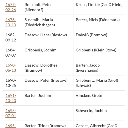
1677-
Bockholt, Peter
Kruse, Dortie (Groß Klein)
02-26
(Niendorf)
1678-
Susemihl, Maria
Peters, Niels (Dänemark)
10-10
(Diedrichshagen)
1682-
Dassow, Hans (Biestow)
Dalwiß (Bramow)
09-12
1684-
Gribbenis, Jochim
Gribbenis (Klein Stove)
07-07
1690-
Dassow, Dorothea
Barten, Jacob
06-13
(Bramow)
(Evershagen)
1690-
Dassow, Peter (Biestow)
Gribbenitz, Maria (Groß
10-25
Schwaß)
1691-
Barten, Jochim
Vincken, Grete
10-20
1693-
Schwerin, Jochim
07-01
1695-
Barten, Trine (Bramow)
Gerdes, Albrecht (Groß