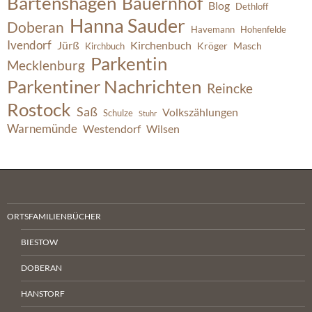
Bartenshagen
Bauernhof
Blog
Dethloff
Hanna Sauder
Doberan
Havemann
Hohenfelde
Ivendorf
Jürß
Kirchenbuch
Kröger
Masch
Kirchbuch
Parkentin
Mecklenburg
Parkentiner Nachrichten
Reincke
Rostock
Saß
Volkszählungen
Schulze
Stuhr
Warnemünde
Westendorf
Wilsen
ORTSFAMILIENBÜCHER
BIESTOW
DOBERAN
HANSTORF