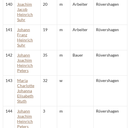
140
Joachim
20
m
Arbeiter
Rövershagen
Jacob
Heinrich
Suhr
141
Johann
19
m
Arbeiter
Rövershagen
Franz
Heinrich
Suhr
142
Johann
35
m
Bauer
Rövershagen
Joachim
Heinrich
Peters
143
Maria
32
w
Rövershagen
Charlotte
Johanna
Elisabeth
Stuth
144
Johann
3
m
Rövershagen
Joachim
Heinrich
Peters