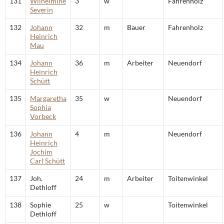
131
Wilhelmine
3
w
Fahrenholz
Severin
132
Johann
32
m
Bauer
Fahrenholz
Heinrich
Mau
134
Johann
36
m
Arbeiter
Neuendorf
Heinrich
Schütt
135
Margaretha
35
w
Neuendorf
Sophia
Vorbeck
136
Johann
4
m
Neuendorf
Heinrich
Jochim
Carl Schütt
137
Joh.
24
m
Arbeiter
Toitenwinkel
Dethloff
138
Sophie
25
w
Toitenwinkel
Dethloff