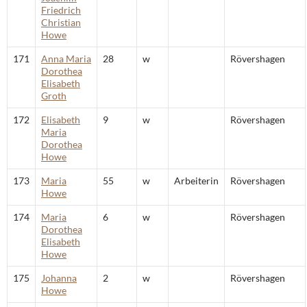
Friedrich
Christian
Howe
171
Anna Maria
28
w
Rövershagen
Dorothea
Elisabeth
Groth
172
Elisabeth
9
w
Rövershagen
Maria
Dorothea
Howe
173
Maria
55
w
Arbeiterin
Rövershagen
Howe
174
Maria
6
w
Rövershagen
Dorothea
Elisabeth
Howe
175
Johanna
2
w
Rövershagen
Howe