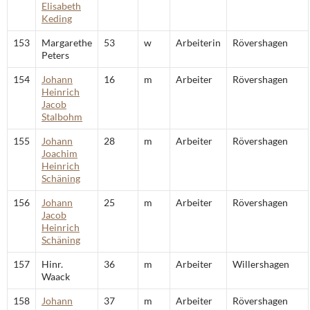
Elisabeth
Keding
153
Margarethe
53
w
Arbeiterin
Rövershagen
Peters
154
Johann
16
m
Arbeiter
Rövershagen
Heinrich
Jacob
Stalbohm
155
Johann
28
m
Arbeiter
Rövershagen
Joachim
Heinrich
Schäning
156
Johann
25
m
Arbeiter
Rövershagen
Jacob
Heinrich
Schäning
157
Hinr.
36
m
Arbeiter
Willershagen
Waack
158
Johann
37
m
Arbeiter
Rövershagen