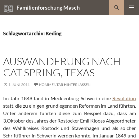
Zum
Suchen
Familienforschung Masch
Inhalt
PRIMÄR
springen
MENÜ
Schlagwortarchiv: Keding
AUSWANDERUNG NACH
CAT SPRING, TEXAS
1. JUNI 2011
KOMMENTAR HINTERLASSEN
Im Jahr 1848 fand in Mecklenburg-Schwerin eine
Revolution
statt, die zu einigen grundlegenden Reformen im Land führten.
Unter anderem führten diese zum Beispiel dazu, dass am
3.Oktober des Jahres der Rostocker Emil Klooss Abgeordneter
des Wahlkreises Rostock und Stavenhagen und als solcher
Schriftführer in Schwerin werden konnte. Im Januar 1849 und