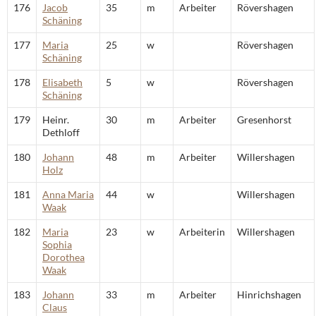
176
Jacob
35
m
Arbeiter
Rövershagen
Schäning
177
Maria
25
w
Rövershagen
Schäning
178
Elisabeth
5
w
Rövershagen
Schäning
179
Heinr.
30
m
Arbeiter
Gresenhorst
Dethloff
180
Johann
48
m
Arbeiter
Willershagen
Holz
181
Anna Maria
44
w
Willershagen
Waak
182
Maria
23
w
Arbeiterin
Willershagen
Sophia
Dorothea
Waak
183
Johann
33
m
Arbeiter
Hinrichshagen
Claus