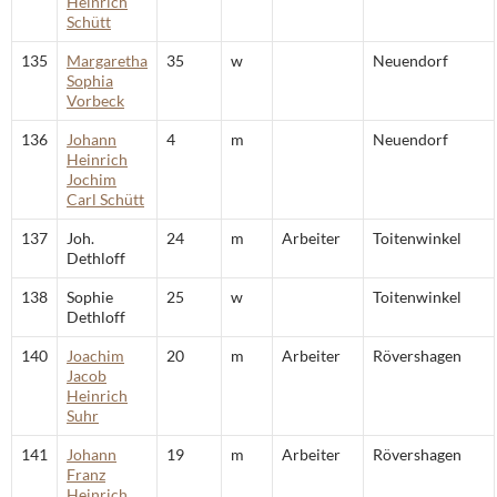
Heinrich
Schütt
135
Margaretha
35
w
Neuendorf
Sophia
Vorbeck
136
Johann
4
m
Neuendorf
Heinrich
Jochim
Carl Schütt
137
Joh.
24
m
Arbeiter
Toitenwinkel
Dethloff
138
Sophie
25
w
Toitenwinkel
Dethloff
140
Joachim
20
m
Arbeiter
Rövershagen
Jacob
Heinrich
Suhr
141
Johann
19
m
Arbeiter
Rövershagen
Franz
Heinrich