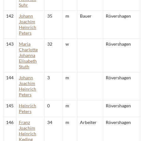
Suhr
142
Johann
35
m
Bauer
Rövershagen
Joachim
Heinrich
Peters
143
Maria
32
w
Rövershagen
Charlotte
Johanna
Elisabeth
Stuth
144
Johann
3
m
Rövershagen
Joachim
Heinrich
Peters
145
Heinrich
0
m
Rövershagen
Peters
146
Franz
34
m
Arbeiter
Rövershagen
Joachim
Heinrich
Keding