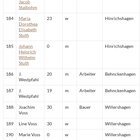
Jacob
Stalbohm
184
Maria
23
w
Hinrichshagen
Dorothea
Elisabeth
Stuth
185
Johann
0
m
Hinrichshagen
Heinrich
Wilhelm
Stuth
186
J.
20
m
Arbeiter
Behnckenhagen
Westpfahl
187
J.
19
m
Arbeiter
Behnckenhagen
Westpfahl
188
Joachim
30
m
Bauer
Willershagen
Voss
189
Line Voss
30
w
Willershagen
190
Marie Voss
0
w
Willershagen