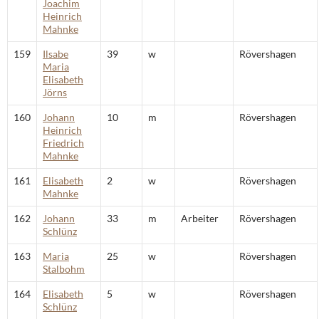
Joachim
Heinrich
Mahnke
159
Ilsabe
39
w
Rövershagen
Maria
Elisabeth
Jörns
160
Johann
10
m
Rövershagen
Heinrich
Friedrich
Mahnke
161
Elisabeth
2
w
Rövershagen
Mahnke
162
Johann
33
m
Arbeiter
Rövershagen
Schlünz
163
Maria
25
w
Rövershagen
Stalbohm
164
Elisabeth
5
w
Rövershagen
Schlünz