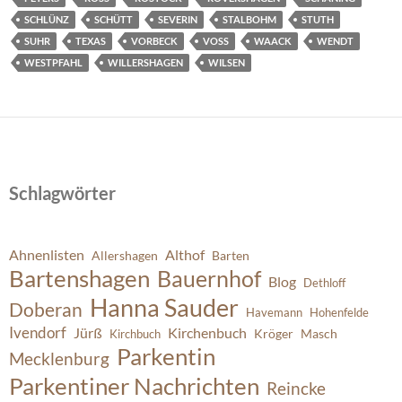
SCHLÜNZ
SCHÜTT
SEVERIN
STALBOHM
STUTH
SUHR
TEXAS
VORBECK
VOSS
WAACK
WENDT
WESTPFAHL
WILLERSHAGEN
WILSEN
Schlagwörter
Ahnenlisten
Althof
Allershagen
Barten
Bartenshagen
Bauernhof
Blog
Dethloff
Hanna Sauder
Doberan
Havemann
Hohenfelde
Ivendorf
Jürß
Kirchenbuch
Kröger
Masch
Kirchbuch
Parkentin
Mecklenburg
Parkentiner Nachrichten
Reincke