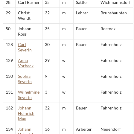
28
Carl Barner
35
m
Sattler
Wichmannsdorf
29
Christ.
32
m
Lehrer
Brunshaupten
Wendt
50
Johann
35
m
Bauer
Rostock
Ross
128
Carl
30
m
Bauer
Fahrenholz
Severin
129
Anna
29
w
Fahrenholz
Vorbeck
130
Sophia
9
w
Fahrenholz
Severin
131
Wilhelmine
3
w
Fahrenholz
Severin
132
Johann
32
m
Bauer
Fahrenholz
Heinrich
Mau
134
Johann
36
m
Arbeiter
Neuendorf