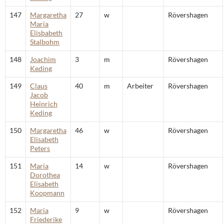
147
Margaretha
27
w
Rövershagen
Maria
Elisbabeth
Stalbohm
148
Joachim
3
m
Rövershagen
Keding
149
Claus
40
m
Arbeiter
Rövershagen
Jacob
Heinrich
Keding
150
Margaretha
46
w
Rövershagen
Elisabeth
Peters
151
Maria
14
w
Rövershagen
Dorothea
Elisabeth
Koopmann
152
Maria
9
w
Rövershagen
Friederike