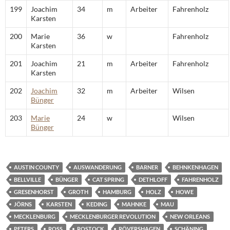
199
Joachim
34
m
Arbeiter
Fahrenholz
Karsten
200
Marie
36
w
Fahrenholz
Karsten
201
Joachim
21
m
Arbeiter
Fahrenholz
Karsten
202
Joachim
32
m
Arbeiter
Wilsen
Bünger
203
Marie
24
w
Wilsen
Bünger
AUSTIN COUNTY
AUSWANDERUNG
BARNER
BEHNKENHAGEN
BELLVILLE
BÜNGER
CAT SPRING
DETHLOFF
FAHRENHOLZ
GRESENHORST
GROTH
HAMBURG
HOLZ
HOWE
JÖRNS
KARSTEN
KEDING
MAHNKE
MAU
MECKLENBURG
MECKLENBURGER REVOLUTION
NEW ORLEANS
PETERS
ROSS
ROSTOCK
RÖVERSHAGEN
SCHÄNING