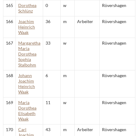
165
Dorothea
0
w
Rövershagen
Schlünz
166
Joachim
36
m
Arbeiter
Rövershagen
Heinrich
Waak
167
Margaretha
33
w
Rövershagen
Maria
Dorothea
Sophia
Stalbohm
168
Johann
6
m
Rövershagen
Joachim
Heinrich
Waak
169
Maria
11
w
Rövershagen
Dorothea
Elisabeth
Waak
170
Carl
43
m
Arbeiter
Rövershagen
Joachim