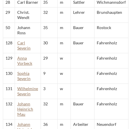
28
Carl Barner
35
m
Sattler
Wichmannsdorf
29
Christ.
32
m
Lehrer
Brunshaupten
Wendt
50
Johann
35
m
Bauer
Rostock
Ross
128
Carl
30
m
Bauer
Fahrenholz
Severin
129
Anna
29
w
Fahrenholz
Vorbeck
130
Sophia
9
w
Fahrenholz
Severin
131
Wilhelmine
3
w
Fahrenholz
Severin
132
Johann
32
m
Bauer
Fahrenholz
Heinrich
Mau
134
Johann
36
m
Arbeiter
Neuendorf