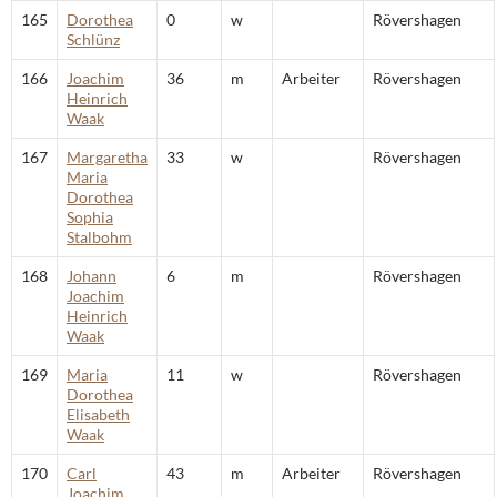
165
Dorothea
0
w
Rövershagen
Schlünz
166
Joachim
36
m
Arbeiter
Rövershagen
Heinrich
Waak
167
Margaretha
33
w
Rövershagen
Maria
Dorothea
Sophia
Stalbohm
168
Johann
6
m
Rövershagen
Joachim
Heinrich
Waak
169
Maria
11
w
Rövershagen
Dorothea
Elisabeth
Waak
170
Carl
43
m
Arbeiter
Rövershagen
Joachim