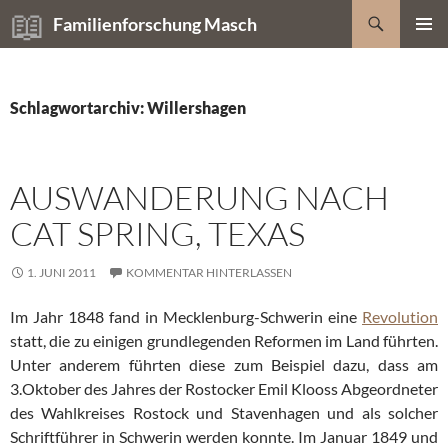
Zum
Suchen
Familienforschung Masch
Inhalt
PRIMÄR
springen
MENÜ
Schlagwortarchiv: Willershagen
AUSWANDERUNG NACH
CAT SPRING, TEXAS
1. JUNI 2011
KOMMENTAR HINTERLASSEN
Im Jahr 1848 fand in Mecklenburg-Schwerin eine
Revolution
statt, die zu einigen grundlegenden Reformen im Land führten.
Unter anderem führten diese zum Beispiel dazu, dass am
3.Oktober des Jahres der Rostocker Emil Klooss Abgeordneter
des Wahlkreises Rostock und Stavenhagen und als solcher
Schriftführer in Schwerin werden konnte. Im Januar 1849 und