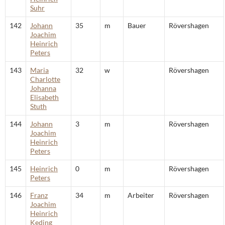
Suhr
142
Johann
35
m
Bauer
Rövershagen
Joachim
Heinrich
Peters
143
Maria
32
w
Rövershagen
Charlotte
Johanna
Elisabeth
Stuth
144
Johann
3
m
Rövershagen
Joachim
Heinrich
Peters
145
Heinrich
0
m
Rövershagen
Peters
146
Franz
34
m
Arbeiter
Rövershagen
Joachim
Heinrich
Keding