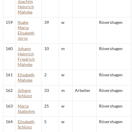
Joachim
Heinrich
Mahnke
159
Ilsabe
39
w
Rövershagen
Maria
Elisabeth
Jörns
160
Johann
10
m
Rövershagen
Heinrich
Friedrich
Mahnke
161
Elisabeth
2
w
Rövershagen
Mahnke
162
Johann
33
m
Arbeiter
Rövershagen
Schlünz
163
Maria
25
w
Rövershagen
Stalbohm
164
Elisabeth
5
w
Rövershagen
Schlünz