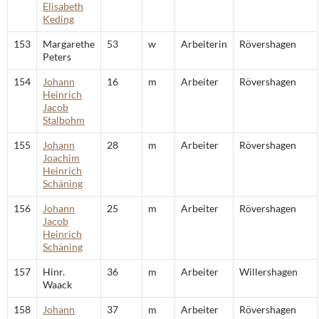
Elisabeth
Keding
153
Margarethe
53
w
Arbeiterin
Rövershagen
Peters
154
Johann
16
m
Arbeiter
Rövershagen
Heinrich
Jacob
Stalbohm
155
Johann
28
m
Arbeiter
Rövershagen
Joachim
Heinrich
Schäning
156
Johann
25
m
Arbeiter
Rövershagen
Jacob
Heinrich
Schäning
157
Hinr.
36
m
Arbeiter
Willershagen
Waack
158
Johann
37
m
Arbeiter
Rövershagen