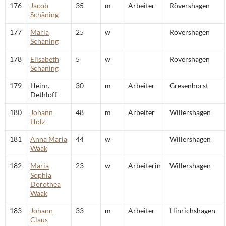
176
Jacob
35
m
Arbeiter
Rövershagen
Schäning
177
Maria
25
w
Rövershagen
Schäning
178
Elisabeth
5
w
Rövershagen
Schäning
179
Heinr.
30
m
Arbeiter
Gresenhorst
Dethloff
180
Johann
48
m
Arbeiter
Willershagen
Holz
181
Anna Maria
44
w
Willershagen
Waak
182
Maria
23
w
Arbeiterin
Willershagen
Sophia
Dorothea
Waak
183
Johann
33
m
Arbeiter
Hinrichshagen
Claus