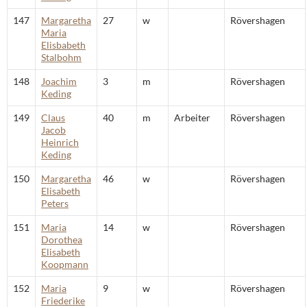
147
Margaretha
27
w
Rövershagen
Maria
Elisbabeth
Stalbohm
148
Joachim
3
m
Rövershagen
Keding
149
Claus
40
m
Arbeiter
Rövershagen
Jacob
Heinrich
Keding
150
Margaretha
46
w
Rövershagen
Elisabeth
Peters
151
Maria
14
w
Rövershagen
Dorothea
Elisabeth
Koopmann
152
Maria
9
w
Rövershagen
Friederike