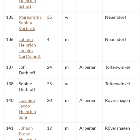
Heinrich
Schütt
135
Margaretha
35
w
Neuendorf
Sophia
Vorbeck
136
Johann
4
m
Neuendorf
Heinrich
Jochim
Carl Schütt
137
Joh.
24
m
Arbeiter
Toitenwinkel
Dethloff
138
Sophie
25
w
Toitenwinkel
Dethloff
140
Joachim
20
m
Arbeiter
Rövershagen
Jacob
Heinrich
Suhr
141
Johann
19
m
Arbeiter
Rövershagen
Franz
Heinrich