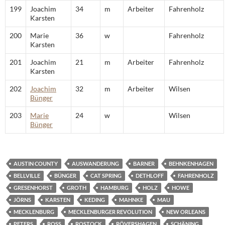
199
Joachim
34
m
Arbeiter
Fahrenholz
Karsten
200
Marie
36
w
Fahrenholz
Karsten
201
Joachim
21
m
Arbeiter
Fahrenholz
Karsten
202
Joachim
32
m
Arbeiter
Wilsen
Bünger
203
Marie
24
w
Wilsen
Bünger
AUSTIN COUNTY
AUSWANDERUNG
BARNER
BEHNKENHAGEN
BELLVILLE
BÜNGER
CAT SPRING
DETHLOFF
FAHRENHOLZ
GRESENHORST
GROTH
HAMBURG
HOLZ
HOWE
JÖRNS
KARSTEN
KEDING
MAHNKE
MAU
MECKLENBURG
MECKLENBURGER REVOLUTION
NEW ORLEANS
PETERS
ROSS
ROSTOCK
RÖVERSHAGEN
SCHÄNING