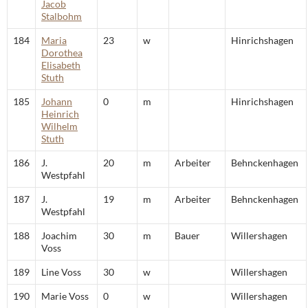
Jacob
Stalbohm
184
Maria
23
w
Hinrichshagen
Dorothea
Elisabeth
Stuth
185
Johann
0
m
Hinrichshagen
Heinrich
Wilhelm
Stuth
186
J.
20
m
Arbeiter
Behnckenhagen
Westpfahl
187
J.
19
m
Arbeiter
Behnckenhagen
Westpfahl
188
Joachim
30
m
Bauer
Willershagen
Voss
189
Line Voss
30
w
Willershagen
190
Marie Voss
0
w
Willershagen