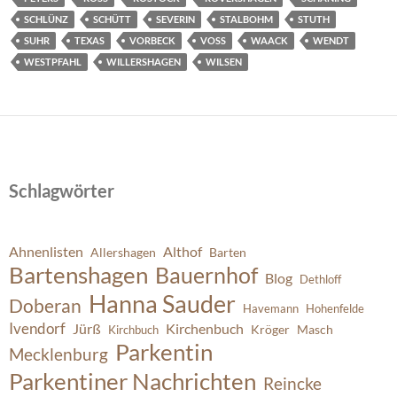
SCHLÜNZ
SCHÜTT
SEVERIN
STALBOHM
STUTH
SUHR
TEXAS
VORBECK
VOSS
WAACK
WENDT
WESTPFAHL
WILLERSHAGEN
WILSEN
Schlagwörter
Ahnenlisten
Althof
Allershagen
Barten
Bartenshagen
Bauernhof
Blog
Dethloff
Hanna Sauder
Doberan
Havemann
Hohenfelde
Ivendorf
Jürß
Kirchenbuch
Kröger
Masch
Kirchbuch
Parkentin
Mecklenburg
Parkentiner Nachrichten
Reincke