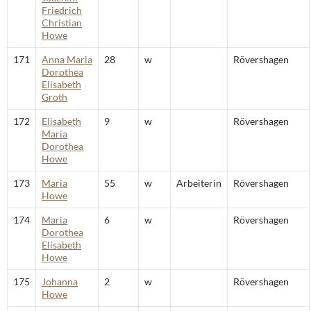
Friedrich
Christian
Howe
171
Anna Maria
28
w
Rövershagen
Dorothea
Elisabeth
Groth
172
Elisabeth
9
w
Rövershagen
Maria
Dorothea
Howe
173
Maria
55
w
Arbeiterin
Rövershagen
Howe
174
Maria
6
w
Rövershagen
Dorothea
Elisabeth
Howe
175
Johanna
2
w
Rövershagen
Howe