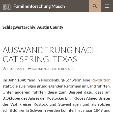
Zum
Suchen
Familienforschung Masch
Inhalt
PRIMÄR
springen
MENÜ
Schlagwortarchiv: Austin County
AUSWANDERUNG NACH
CAT SPRING, TEXAS
1. JUNI 2011
KOMMENTAR HINTERLASSEN
Im Jahr 1848 fand in Mecklenburg-Schwerin eine
Revolution
statt, die zu einigen grundlegenden Reformen im Land führten.
Unter anderem führten diese zum Beispiel dazu, dass am
3.Oktober des Jahres der Rostocker Emil Klooss Abgeordneter
des Wahlkreises Rostock und Stavenhagen und als solcher
Schriftführer in Schwerin werden konnte. Im Januar 1849 und