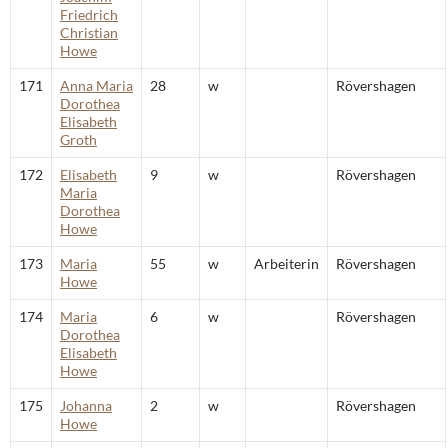
Friedrich
Christian
Howe
171
Anna Maria
28
w
Rövershagen
Dorothea
Elisabeth
Groth
172
Elisabeth
9
w
Rövershagen
Maria
Dorothea
Howe
173
Maria
55
w
Arbeiterin
Rövershagen
Howe
174
Maria
6
w
Rövershagen
Dorothea
Elisabeth
Howe
175
Johanna
2
w
Rövershagen
Howe