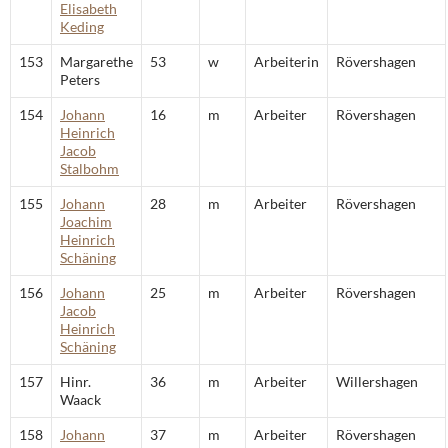
Elisabeth
Keding
153
Margarethe
53
w
Arbeiterin
Rövershagen
Peters
154
Johann
16
m
Arbeiter
Rövershagen
Heinrich
Jacob
Stalbohm
155
Johann
28
m
Arbeiter
Rövershagen
Joachim
Heinrich
Schäning
156
Johann
25
m
Arbeiter
Rövershagen
Jacob
Heinrich
Schäning
157
Hinr.
36
m
Arbeiter
Willershagen
Waack
158
Johann
37
m
Arbeiter
Rövershagen