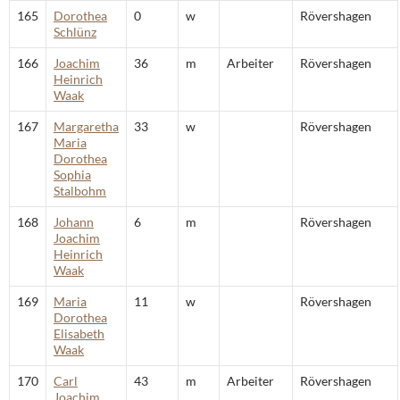
165
Dorothea
0
w
Rövershagen
Schlünz
166
Joachim
36
m
Arbeiter
Rövershagen
Heinrich
Waak
167
Margaretha
33
w
Rövershagen
Maria
Dorothea
Sophia
Stalbohm
168
Johann
6
m
Rövershagen
Joachim
Heinrich
Waak
169
Maria
11
w
Rövershagen
Dorothea
Elisabeth
Waak
170
Carl
43
m
Arbeiter
Rövershagen
Joachim