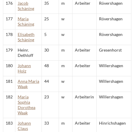
176
Jacob
35
m
Arbeiter
Rövershagen
Schäning
177
Maria
25
w
Rövershagen
Schäning
178
Elisabeth
5
w
Rövershagen
Schäning
179
Heinr.
30
m
Arbeiter
Gresenhorst
Dethloff
180
Johann
48
m
Arbeiter
Willershagen
Holz
181
Anna Maria
44
w
Willershagen
Waak
182
Maria
23
w
Arbeiterin
Willershagen
Sophia
Dorothea
Waak
183
Johann
33
m
Arbeiter
Hinrichshagen
Claus