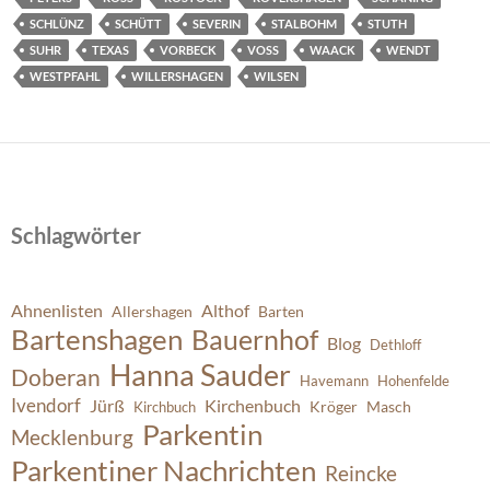
SCHLÜNZ
SCHÜTT
SEVERIN
STALBOHM
STUTH
SUHR
TEXAS
VORBECK
VOSS
WAACK
WENDT
WESTPFAHL
WILLERSHAGEN
WILSEN
Schlagwörter
Ahnenlisten
Althof
Allershagen
Barten
Bartenshagen
Bauernhof
Blog
Dethloff
Hanna Sauder
Doberan
Havemann
Hohenfelde
Ivendorf
Jürß
Kirchenbuch
Kröger
Masch
Kirchbuch
Parkentin
Mecklenburg
Parkentiner Nachrichten
Reincke