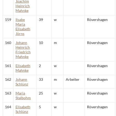
Joachim
Heinrich
Mahnke
159
Ilsabe
39
w
Rövershagen
Maria
Elisabeth
Jörns
160
Johann
10
m
Rövershagen
Heinrich
Friedrich
Mahnke
161
Elisabeth
2
w
Rövershagen
Mahnke
162
Johann
33
m
Arbeiter
Rövershagen
Schlünz
163
Maria
25
w
Rövershagen
Stalbohm
164
Elisabeth
5
w
Rövershagen
Schlünz