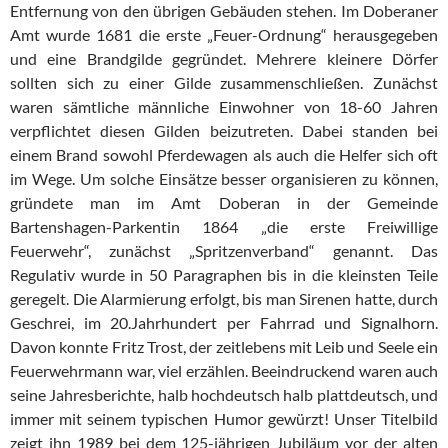
Entfernung von den übrigen Gebäuden stehen. Im Doberaner
Amt wurde 1681 die erste „Feuer-Ordnung“ herausgegeben
und eine Brandgilde gegründet. Mehrere kleinere Dörfer
sollten sich zu einer Gilde zusammenschließen. Zunächst
waren sämtliche männliche Einwohner von 18-60 Jahren
verpflichtet diesen Gilden beizutreten. Dabei standen bei
einem Brand sowohl Pferdewagen als auch die Helfer sich oft
im Wege. Um solche Einsätze besser organisieren zu können,
gründete man im Amt Doberan in der Gemeinde
Bartenshagen-Parkentin 1864 „die erste Freiwillige
Feuerwehr“, zunächst „Spritzenverband“ genannt. Das
Regulativ wurde in 50 Paragraphen bis in die kleinsten Teile
geregelt. Die Alarmierung erfolgt, bis man Sirenen hatte, durch
Geschrei, im 20.Jahrhundert per Fahrrad und Signalhorn.
Davon konnte Fritz Trost, der zeitlebens mit Leib und Seele ein
Feuerwehrmann war, viel erzählen. Beeindruckend waren auch
seine Jahresberichte, halb hochdeutsch halb plattdeutsch, und
immer mit seinem typischen Humor gewürzt! Unser Titelbild
zeigt ihn 1989 bei dem 125-jährigen Jubiläum vor der alten