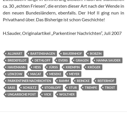
ca. 30 „echten Friesen“, die ersten dieser Art nach der Wende in
den neuen Bundesländern, ebenfalls. Der Hof II ging nun in
Privathand über. Das Bisherige ist schon Geschichte!
H.Sauder, Originalartikel „Parkentiner Nachrichten“, Juli 2007
ALLWART
BARTENSHAGEN
BAUERNHOF
BOBZIN
BREDEFELDT
DETHLOFF
EVERS
GRAGEN
HANNA SAUDER
HAVEMANN
HESS
JÜRSS
KREMPIN
KRÖGER
LEWZOW
MACAT
MESEKE
MEYER
PARKENTINER NACHRICHTEN
RAMM
REINCKE
REITERHOF
SASS
SCHULTZ
STOISLOFF
STUR
TREMPE
TROST
UNGARISCHE POST
VICK
WOLTHER