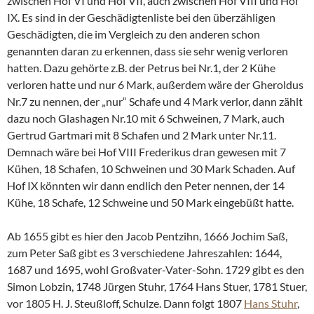
zwischen Hof VI und Hof VII, auch zwischen Hof VIII und Hof
IX. Es sind in der Geschädigtenliste bei den überzähligen
Geschädigten, die im Vergleich zu den anderen schon
genannten daran zu erkennen, dass sie sehr wenig verloren
hatten. Dazu gehörte z.B. der Petrus bei Nr.1, der 2 Kühe
verloren hatte und nur 6 Mark, außerdem wäre der Gheroldus
Nr.7 zu nennen, der „nur“ Schafe und 4 Mark verlor, dann zählt
dazu noch Glashagen Nr.10 mit 6 Schweinen, 7 Mark, auch
Gertrud Gartmari mit 8 Schafen und 2 Mark unter Nr.11.
Demnach wäre bei Hof VIII Frederikus dran gewesen mit 7
Kühen, 18 Schafen, 10 Schweinen und 30 Mark Schaden. Auf
Hof IX könnten wir dann endlich den Peter nennen, der 14
Kühe, 18 Schafe, 12 Schweine und 50 Mark eingebüßt hatte.
Ab 1655 gibt es hier den Jacob Pentzihn, 1666 Jochim Saß,
zum Peter Saß gibt es 3 verschiedene Jahreszahlen: 1644,
1687 und 1695, wohl Großvater-Vater-Sohn. 1729 gibt es den
Simon Lobzin, 1748 Jürgen Stuhr, 1764 Hans Stuer, 1781 Stuer,
vor 1805 H. J. Steußloff, Schulze. Dann folgt 1807
Hans Stuhr
,