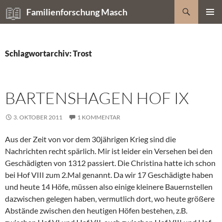
Zum
Suchen
Familienforschung Masch
Inhalt
PRIMÄR
springen
MENÜ
Schlagwortarchiv: Trost
BARTENSHAGEN HOF IX
3. OKTOBER 2011
1 KOMMENTAR
Aus der Zeit von vor dem 30jährigen Krieg sind die
Nachrichten recht spärlich. Mir ist leider ein Versehen bei den
Geschädigten von 1312 passiert. Die Christina hatte ich schon
bei Hof VIII zum 2.Mal genannt. Da wir 17 Geschädigte haben
und heute 14 Höfe, müssen also einige kleinere Bauernstellen
dazwischen gelegen haben, vermutlich dort, wo heute größere
Abstände zwischen den heutigen Höfen bestehen, z.B.