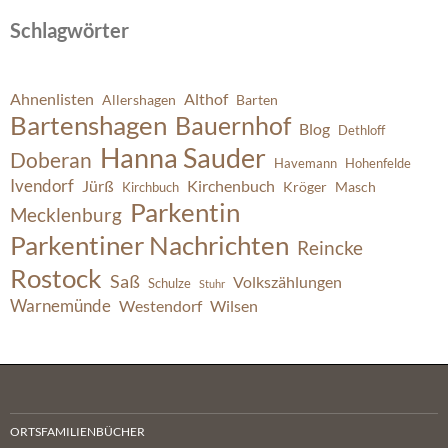
Schlagwörter
Ahnenlisten
Althof
Allershagen
Barten
Bartenshagen
Bauernhof
Blog
Dethloff
Hanna Sauder
Doberan
Havemann
Hohenfelde
Ivendorf
Jürß
Kirchenbuch
Kröger
Masch
Kirchbuch
Parkentin
Mecklenburg
Parkentiner Nachrichten
Reincke
Rostock
Saß
Volkszählungen
Schulze
Stuhr
Warnemünde
Westendorf
Wilsen
ORTSFAMILIENBÜCHER