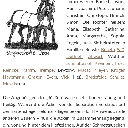
immer wieder: Bartelt, Justus,
Hans, Joachim, Peter, Johann,
Christian, Christoph, Hinrich,
Simon. Die Töchter heißen:
Maria, Elisabeth, Catharina,
Anna, Margaretha, Sophia,
Engeln, Lucia. Sie heirateten in
Familien ein wie:
Bobzin
,
Saß
,
Dethloff
,
Allwart
, Wolther,
Stur
,
Stoisloff
,
Krempin
,
Trost
,
Reincke
,
Ramm
,
Trempe
, Lewzow,
Macat
,
Meyer
,
Kröger
,
Havemann
,
Gragen
,
Evers
,
Vick
, Heß,
Bredefeldt
,
Schultz
,
Meseke
u.a.
Die Angehörigen der „Jürßen“ waren sehr bodenständig und
fleißig. Während die Äcker vor der Separation verstreut auf
der Bartenshäger Feldmark lagen bekam Hof II – wie auch alle
anderen Bauern – nun die Äcker im Zusammenhang liegend,
d.h. vor und hinter dem Hofgelände. Auf der Schmettauschen