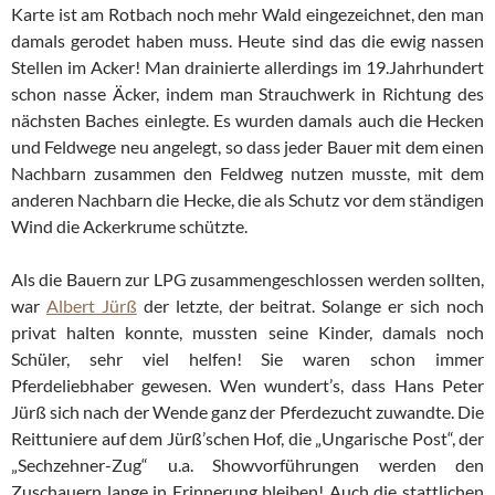
Karte ist am Rotbach noch mehr Wald eingezeichnet, den man
damals gerodet haben muss. Heute sind das die ewig nassen
Stellen im Acker! Man drainierte allerdings im 19.Jahrhundert
schon nasse Äcker, indem man Strauchwerk in Richtung des
nächsten Baches einlegte. Es wurden damals auch die Hecken
und Feldwege neu angelegt, so dass jeder Bauer mit dem einen
Nachbarn zusammen den Feldweg nutzen musste, mit dem
anderen Nachbarn die Hecke, die als Schutz vor dem ständigen
Wind die Ackerkrume schützte.
Als die Bauern zur LPG zusammengeschlossen werden sollten,
war
Albert Jürß
der letzte, der beitrat. Solange er sich noch
privat halten konnte, mussten seine Kinder, damals noch
Schüler, sehr viel helfen! Sie waren schon immer
Pferdeliebhaber gewesen. Wen wundert’s, dass Hans Peter
Jürß sich nach der Wende ganz der Pferdezucht zuwandte. Die
Reittuniere auf dem Jürß’schen Hof, die „Ungarische Post“, der
„Sechzehner-Zug“ u.a. Showvorführungen werden den
Zuschauern lange in Erinnerung bleiben! Auch die stattlichen