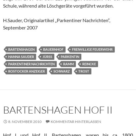
Schule, während alte Löschgeräte vorgeführt wurden.
H.Sauder, Originalartikel „Parkentiner Nachrichten“,
September 2007
BARTENSHAGEN
BAUERNHOF
FREIWILLIGE FEUERWEHR
HANNA SAUDER
JÜRSS
PARKENTIN
PARKENTINER NACHRICHTEN
RAMM
REINCKE
ROSTOCKER ANZEIGER
SCHWARZ
TROST
BARTENSHAGEN HOF II
8. NOVEMBER 2010
KOMMENTAR HINTERLASSEN
Hof I und Hof II, Bartenshagen, waren bis ca. 1800