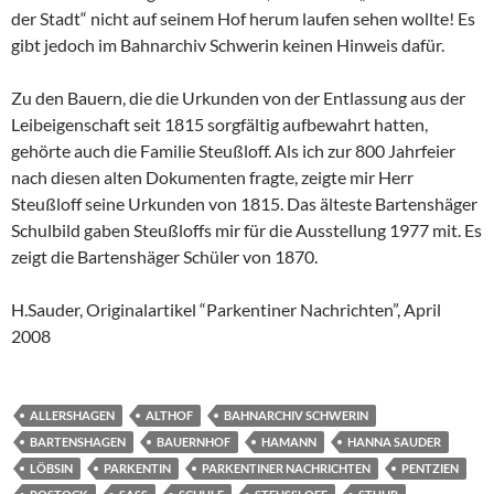
der Stadt“ nicht auf seinem Hof herum laufen sehen wollte! Es
gibt jedoch im Bahnarchiv Schwerin keinen Hinweis dafür.
Zu den Bauern, die die Urkunden von der Entlassung aus der
Leibeigenschaft seit 1815 sorgfältig aufbewahrt hatten,
gehörte auch die Familie Steußloff. Als ich zur 800 Jahrfeier
nach diesen alten Dokumenten fragte, zeigte mir Herr
Steußloff seine Urkunden von 1815. Das älteste Bartenshäger
Schulbild gaben Steußloffs mir für die Ausstellung 1977 mit. Es
zeigt die Bartenshäger Schüler von 1870.
H.Sauder, Originalartikel “Parkentiner Nachrichten”, April
2008
ALLERSHAGEN
ALTHOF
BAHNARCHIV SCHWERIN
BARTENSHAGEN
BAUERNHOF
HAMANN
HANNA SAUDER
LÖBSIN
PARKENTIN
PARKENTINER NACHRICHTEN
PENTZIEN