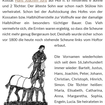
Kossat
Hans Joachim Jürß
auf Hof II. Er hinterließ 6 Söhne
und 2 Töchter. Der älteste Sohn war schon nach Stülow hin
verheiratet. Schon bei der Aufstockung des Hofes von der
Kossaten bzw. Halbhüfnerstelle zur Vollhufe war der damalige
Halbhüfner ein besonders tüchtiger Bauer. Das Vieh
vermehrte sich, die Ernten waren ergiebig, so dass die Scheune
nicht mehr genug Bergeraum bot. Deshalb wurde sicher schon
vor 1800 die heute noch stehende Scheune links vom Hoftor
erbaut.
Die Vornamen wiederholen
sich seit dem 16.Jahrhundert
immer wieder: Bartelt, Justus,
Hans, Joachim, Peter, Johann,
Christian, Christoph, Hinrich,
Simon. Die Töchter heißen:
Maria, Elisabeth, Catharina,
Anna, Margaretha, Sophia,
Engeln, Lucia. Sie heirateten in