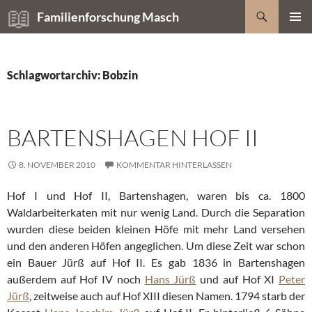
Zum
Suchen
Familienforschung Masch
Inhalt
PRIMÄR
springen
MENÜ
Schlagwortarchiv: Bobzin
BARTENSHAGEN HOF II
8. NOVEMBER 2010
KOMMENTAR HINTERLASSEN
Hof I und Hof II, Bartenshagen, waren bis ca. 1800
Waldarbeiterkaten mit nur wenig Land. Durch die Separation
wurden diese beiden kleinen Höfe mit mehr Land versehen
und den anderen Höfen angeglichen. Um diese Zeit war schon
ein Bauer Jürß auf Hof II. Es gab 1836 in Bartenshagen
außerdem auf Hof IV noch
Hans Jürß
und auf Hof XI
Peter
Jürß
, zeitweise auch auf Hof XIII diesen Namen. 1794 starb der