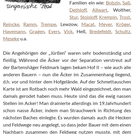
Familien ein wie:
Bobzin
,
Saß
,
Dethloff
,
Allwart
, Wolther,
Stur
,
Stoisloff
,
Krempin
,
Trost
,
Reincke
,
Ramm
,
Trempe
, Lewzow,
Macat
,
Meyer
,
Kröger
,
Havemann
,
Gragen
,
Evers
,
Vick
, Heß,
Bredefeldt
,
Schultz
,
Meseke
u.a.
Die Angehörigen der „Jürßen“ waren sehr bodenständig und
fleißig. Während die Äcker vor der Separation verstreut auf
der Bartenshäger Feldmark lagen bekam Hof II – wie auch alle
anderen Bauern – nun die Äcker im Zusammenhang liegend,
d.h. vor und hinter dem Hofgelände. Auf der Schmettauschen
Karte ist am Rotbach noch mehr Wald eingezeichnet, den man
damals gerodet haben muss. Heute sind das die ewig nassen
Stellen im Acker! Man drainierte allerdings im 19.Jahrhundert
schon nasse Äcker, indem man Strauchwerk in Richtung des
nächsten Baches einlegte. Es wurden damals auch die Hecken
und Feldwege neu angelegt, so dass jeder Bauer mit dem einen
Nachbarn zusammen den Feldweg nutzen musste, mit dem