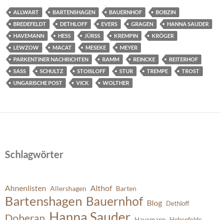
ALLWART
BARTENSHAGEN
BAUERNHOF
BOBZIN
BREDEFELDT
DETHLOFF
EVERS
GRAGEN
HANNA SAUDER
HAVEMANN
HESS
JÜRSS
KREMPIN
KRÖGER
LEWZOW
MACAT
MESEKE
MEYER
PARKENTINER NACHRICHTEN
RAMM
REINCKE
REITERHOF
SASS
SCHULTZ
STOISLOFF
STUR
TREMPE
TROST
UNGARISCHE POST
VICK
WOLTHER
Schlagwörter
Ahnenlisten
Althof
Allershagen
Barten
Bartenshagen
Bauernhof
Blog
Dethloff
Hanna Sauder
Doberan
Havemann
Hohenfelde