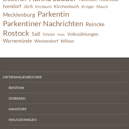
Ivendorf
Jürß
Kirchenbuch
Kröger
Masch
Kirchbuch
Parkentin
Mecklenburg
Parkentiner Nachrichten
Reincke
Rostock
Saß
Volkszählungen
Schulze
Stuhr
Warnemünde
Westendorf
Wilsen
ORTSFAMILIENBÜCHER
BIESTOW
DOBERAN
HANSTORF
HEILIGENHAGEN