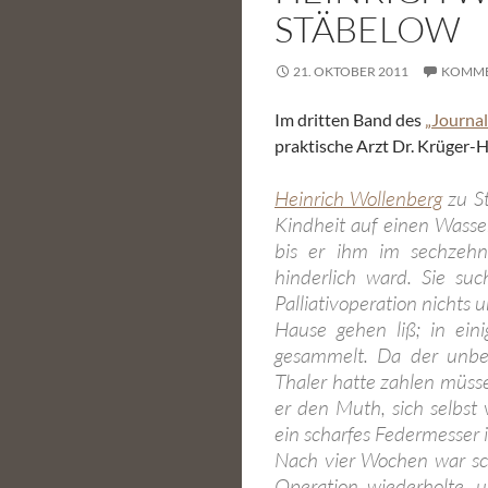
STÄBELOW
21. OKTOBER 2011
KOMME
Im dritten Band des
„Journa
praktische Arzt Dr. Krüger-
Heinrich Wollenberg
zu St
Kindheit auf einen Wasser
bis er ihm im sechzeh
hinderlich ward. Sie su
Palliativoperation nicht
Hause gehen liß; in ein
gesammelt. Da der unbem
Thaler hatte zahlen müsse
er den Muth, sich selbst
ein scharfes Federmesser 
Nach vier Wochen war sc
Operation wiederholte, u