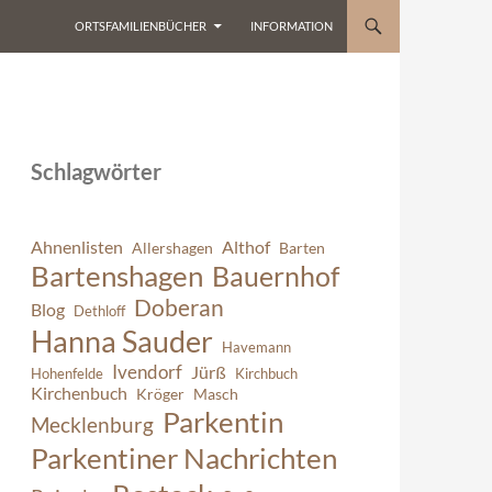
ORTSFAMILIENBÜCHER
INFORMATION
Schlagwörter
Ahnenlisten
Althof
Allershagen
Barten
Bartenshagen
Bauernhof
Doberan
Blog
Dethloff
Hanna Sauder
Havemann
Ivendorf
Jürß
Hohenfelde
Kirchbuch
Kirchenbuch
Kröger
Masch
Parkentin
Mecklenburg
Parkentiner Nachrichten