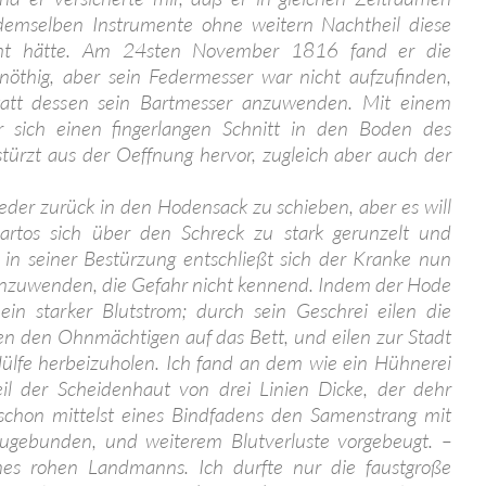
demselben Instrumente ohne weitern Nachtheil diese
cht hätte. Am 24sten November 1816 fand er die
öthig, aber sein Federmesser war nicht aufzufinden,
tatt dessen sein Bartmesser anzuwenden. Mit einem
er sich einen fingerlangen Schnitt in den Boden des
türzt aus der Oeffnung hervor, zugleich aber auch der
eder zurück in den Hodensack zu schieben, aber es will
Dartos sich über den Schreck zu stark gerunzelt und
n seiner Bestürzung entschließt sich der Kranke nun
nzuwenden, die Gefahr nicht kennend. Indem der Hode
m ein starker Blutstrom; durch sein Geschrei eilen die
en den Ohnmächtigen auf das Bett, und eilen zur Stadt
ülfe herbeizuholen. Ich fand an dem wie ein Hühnerei
l der Scheidenhaut von drei Linien Dicke, der dehr
schon mittelst eines Bindfadens den Samenstrang mit
zugebunden, und weiterem Blutverluste vorgebeugt. –
nes rohen Landmanns. Ich durfte nur die faustgroße