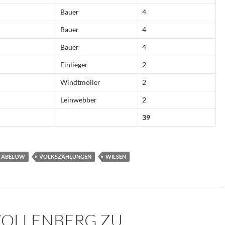
Bauer
4
Bauer
4
Bauer
4
Einlieger
2
Windtmöller
2
Leinwebber
2
39
TÄBELOW
VOLKSZÄHLUNGEN
WILSEN
WOLLENBERG ZU