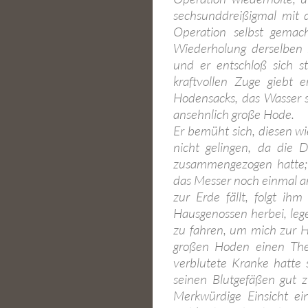
sechsunddreißigmal mit 
Operation selbst gema
Wiederholung derselben n
und er entschloß sich s
kraftvollen Zuge giebt 
Hodensacks, das Wasser s
ansehnlich große Hode.
Er bemüht sich, diesen wi
nicht gelingen, da die 
zusammengezogen hatte; i
das Messer noch einmal a
zur Erde fällt, folgt ih
Hausgenossen herbei, leg
zu fahren, um mich zur H
großen Hoden einen Thei
verblutete Kranke hatte 
seinen Blutgefäßen gut 
Merkwürdige Einsicht ei