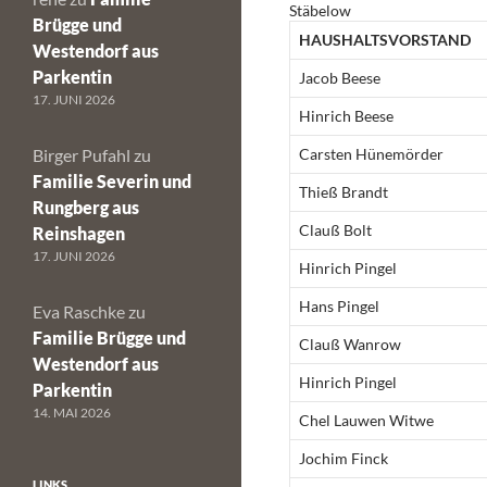
Stäbelow
Brügge und
HAUSHALTSVORSTAND
Westendorf aus
Parkentin
Jacob Beese
17. JUNI 2026
Hinrich Beese
Birger Pufahl
zu
Carsten Hünemörder
Familie Severin und
Thieß Brandt
Rungberg aus
Clauß Bolt
Reinshagen
17. JUNI 2026
Hinrich Pingel
Hans Pingel
Eva Raschke
zu
Familie Brügge und
Clauß Wanrow
Westendorf aus
Hinrich Pingel
Parkentin
14. MAI 2026
Chel Lauwen Witwe
Jochim Finck
LINKS