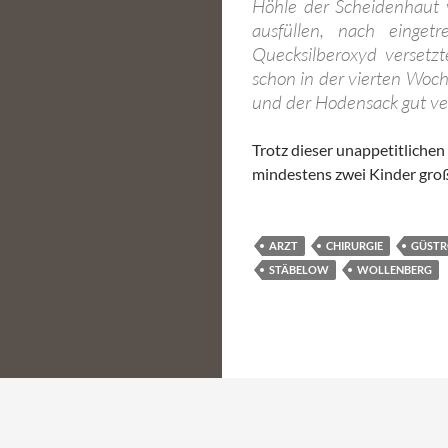
Höhle der Scheidenhaut 
ausfüllen, nach einget
Quecksilberoxyd versetz
schon in der vierten Woc
und der Hodensack gut ve
Trotz dieser unappetitlichen 
mindestens zwei Kinder groß
ARZT
CHIRURGIE
GÜST
STÄBELOW
WOLLENBERG