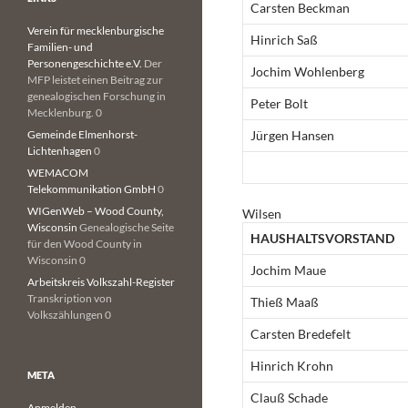
Carsten Beckman
Verein für mecklenburgische
Hinrich Saß
Familien- und
Personengeschichte e.V.
Der
Jochim Wohlenberg
MFP leistet einen Beitrag zur
genealogischen Forschung in
Peter Bolt
Mecklenburg. 0
Gemeinde Elmenhorst-
Jürgen Hansen
Lichtenhagen
0
WEMACOM
Telekommunikation GmbH
0
WIGenWeb – Wood County,
Wilsen
Wisconsin
Genealogische Seite
HAUSHALTSVORSTAND
für den Wood County in
Wisconsin 0
Jochim Maue
Arbeitskreis Volkszahl-Register
Transkription von
Thieß Maaß
Volkszählungen 0
Carsten Bredefelt
Hinrich Krohn
META
Clauß Schade
Anmelden