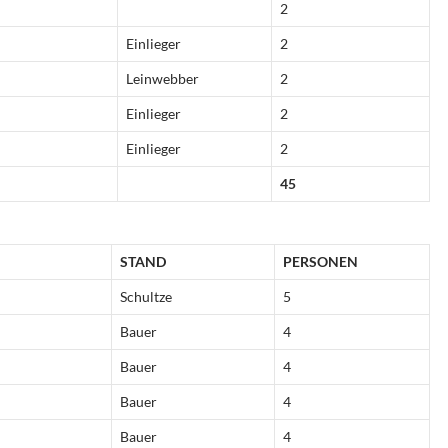
2
Einlieger
2
Leinwebber
2
Einlieger
2
Einlieger
2
45
STAND
PERSONEN
Schultze
5
Bauer
4
Bauer
4
Bauer
4
Bauer
4