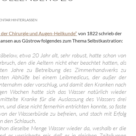
NTAR HINTERLASSEN
l der Chirurgie und Augen-Heilkunde“
von 1822 schrieb der
Hansen aus Güstrow folgendes zum Thema Selbstkastration:
äbelow, etwa 20 Jahr alt, sehr robust, hatte schon von
bruch, den die Aeltern nicht eher beachtet hatten, als
nten Jahre zu Betreibung des Zimmerhandwerks zu
chten Abhülfe bei einem Leibmedicus, der außer der
s unternahm oder vorschlug, und damit den Kranken nach
igen Wochen hatte sich das Wasser natürlich wieder
ittelte Kranke für die Auslassung des Wassers drei
n, und diese nicht fernerhin entrichten konnte, so faste
 von der Wasserbürde zu befreien, und stach mit Erfolg
in den Schlauch.
hon dieselbe Menge Wasser wieder da, weshalb er die
nd er versicherte mir, daß er in gleichen Zeiträumen