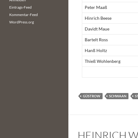
Peter Maaß
Eintrags-Feed
Kommentar-Feed
Hinrich Beese
WordPress.org
Davidt Maue
Bartelt Ross
Hanß Holtz
Thieß Wohlenberg
GÜSTROW
SCHWAAN
S
HEINRICH 