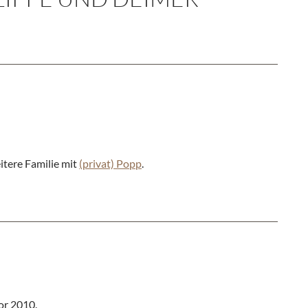
itere Familie mit
(privat) Popp
.
or 2010.