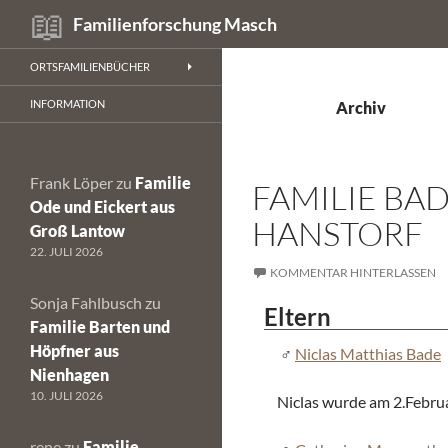
Suchen
Familienforschung Masch
Zum
ORTSFAMILIENBÜCHER
Inhalt
springen
INFORMATION
Archiv
Frank Löper
zu
Familie
FAMILIE BA
Ode und Eickert aus
HANSTORF
Groß Lantow
22. JULI 2026
KOMMENTAR HINTERLASSEN
Sonja Fahlbusch
zu
Eltern
Familie Barten und
Höpfner aus
Niclas Matthias Bade
Nienhagen
10. JULI 2026
Niclas wurde am 2.Febru
rene
zu
Familie