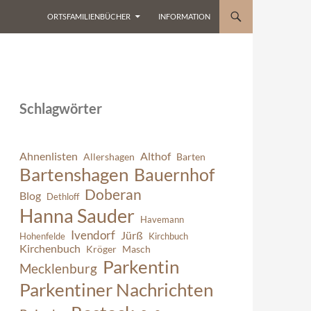
ORTSFAMILIENBÜCHER
INFORMATION
Schlagwörter
Ahnenlisten
Althof
Allershagen
Barten
Bartenshagen
Bauernhof
Doberan
Blog
Dethloff
Hanna Sauder
Havemann
Ivendorf
Jürß
Hohenfelde
Kirchbuch
Kirchenbuch
Kröger
Masch
Parkentin
Mecklenburg
Parkentiner Nachrichten