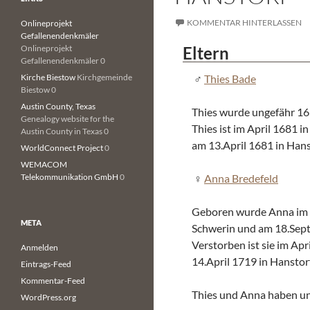
KOMMENTAR HINTERLASSEN
Onlineprojekt
Gefallenendenkmäler
Onlineprojekt
Eltern
Gefallenendenkmäler 0
Kirche Biestow
Kirchgemeinde
Thies Bade
Biestow 0
Austin County, Texas
Thies wurde ungefähr 16
Genealogy website for the
Thies ist im April 1681
Austin County in Texas 0
am 13.April 1681 in Han
WorldConnect Project
0
WEMACOM
Telekommunikation GmbH
0
Anna Bredefeld
Geboren wurde Anna im 
META
Schwerin und am 18.Sept
Verstorben ist sie im A
Anmelden
14.April 1719 in Hansto
Eintrags-Feed
Kommentar-Feed
Thies und Anna haben un
WordPress.org