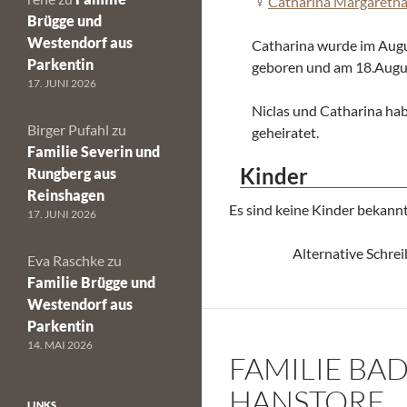
Catharina Margareth
Brügge und
Westendorf aus
Catharina wurde im Augu
Parkentin
geboren und am 18.Augus
17. JUNI 2026
Niclas und Catharina ha
Birger Pufahl
zu
geheiratet.
Familie Severin und
Kinder
Rungberg aus
Reinshagen
Es sind keine Kinder bekannt
17. JUNI 2026
Alternative Schre
Eva Raschke
zu
Familie Brügge und
Westendorf aus
Parkentin
14. MAI 2026
FAMILIE BA
HANSTORF
LINKS