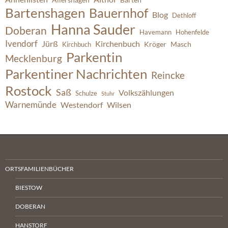
Bartenshagen
Bauernhof
Blog
Dethloff
Hanna Sauder
Doberan
Havemann
Hohenfelde
Ivendorf
Jürß
Kirchenbuch
Kröger
Masch
Kirchbuch
Parkentin
Mecklenburg
Parkentiner Nachrichten
Reincke
Rostock
Saß
Volkszählungen
Schulze
Stuhr
Warnemünde
Westendorf
Wilsen
ORTSFAMILIENBÜCHER
BIESTOW
DOBERAN
HANSTORF