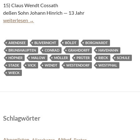
15) Claus Wendt Cossath
deßen Sohn Johann Hinrich — 13 Jahr
Die Schulkinder in Brunshaupten im Jahr 1769
weiterlesen
→
ARENDSEE
BLIVERNICHT
BÖLDT
BORGWARDT
BRUNSHAUPTEN
CONRAD
GRAMDORFF
HAVEMANN
HÖPNER
MALOW
MÖLLER
PRÜTER
RIECK
SCHULE
STADE
VICK
WENDT
WESTENDORF
WESTPHAL
WIECK
Schlagwörter
Ahnenlisten
Althof
Allershagen
Barten