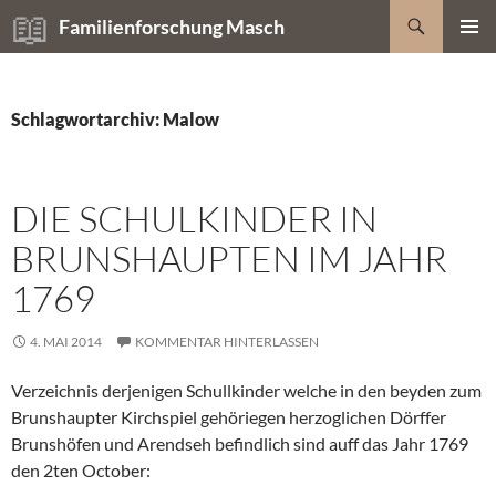
Zum
Suchen
Familienforschung Masch
Inhalt
PRIMÄR
springen
MENÜ
Schlagwortarchiv: Malow
DIE SCHULKINDER IN
BRUNSHAUPTEN IM JAHR
1769
4. MAI 2014
KOMMENTAR HINTERLASSEN
Verzeichnis derjenigen Schullkinder welche in den beyden zum
Brunshaupter Kirchspiel gehöriegen herzoglichen Dörffer
Brunshöfen und Arendseh befindlich sind auff das Jahr 1769
den 2ten October: