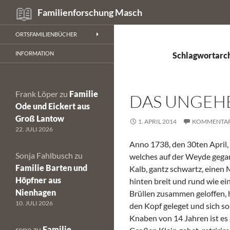
Suchen
Familienforschung Masch
Zum
ORTSFAMILIENBÜCHER
Inhalt
springen
INFORMATION
Schlagwortarch
Frank Löper
zu
Familie
DAS UNGEH
Ode und Eickert aus
Groß Lantow
1. APRIL 2014
KOMMENTAR
22. JULI 2026
Anno 1738, den 30ten April, 
Sonja Fahlbusch
zu
welches auf der Weyde gegan
Familie Barten und
Kalb, gantz schwartz, einen
Höpfner aus
hinten breit und rund wie ei
Nienhagen
Brüllen zusammen geloffen, 
10. JULI 2026
den Kopf geleget und sich so
Knaben von 14 Jahren ist es
rene
zu
Familie