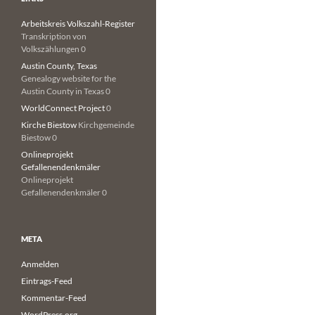
Arbeitskreis Volkszahl-Register
Transkription von
Volkszählungen 0
Austin County, Texas
Genealogy website for the
Austin County in Texas 0
WorldConnect Project
0
Kirche Biestow
Kirchgemeinde
Biestow 0
Onlineprojekt
Gefallenendenkmäler
Onlineprojekt
Gefallenendenkmäler 0
META
Anmelden
Eintrags-Feed
Kommentar-Feed
WordPress.org