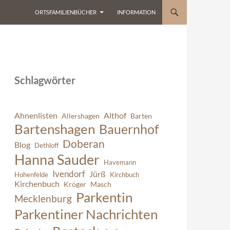
ORTSFAMILIENBÜCHER
INFORMATION
Schlagwörter
Ahnenlisten
Althof
Allershagen
Barten
Bartenshagen
Bauernhof
Doberan
Blog
Dethloff
Hanna Sauder
Havemann
Ivendorf
Jürß
Hohenfelde
Kirchbuch
Kirchenbuch
Kröger
Masch
Parkentin
Mecklenburg
Parkentiner Nachrichten