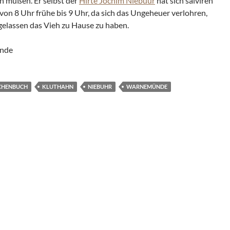
en müßen. Er selbst der
Hirte Jochim Niebuur
hat sich salviren
on 8 Uhr frühe bis 9 Uhr, da sich das Ungeheuer verlohren,
elassen das Vieh zu Hause zu haben.
ünde
CHENBUCH
KLUTHAHN
NIEBUHR
WARNEMÜNDE