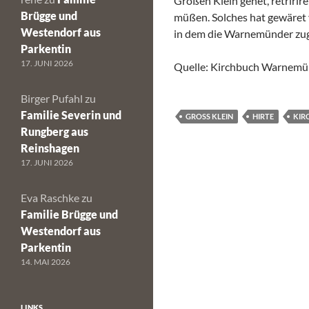
Großen Klein gehet, retririr
Brügge und
müßen. Solches hat gewäret v
Westendorf aus
in dem die Warnemünder zug
Parkentin
17. JUNI 2026
Quelle: Kirchbuch Warnem
Birger Pufahl
zu
Familie Severin und
GROSS KLEIN
HIRTE
KIR
Rungberg aus
Reinshagen
17. JUNI 2026
Eva Raschke
zu
Familie Brügge und
Westendorf aus
Parkentin
14. MAI 2026
LINKS