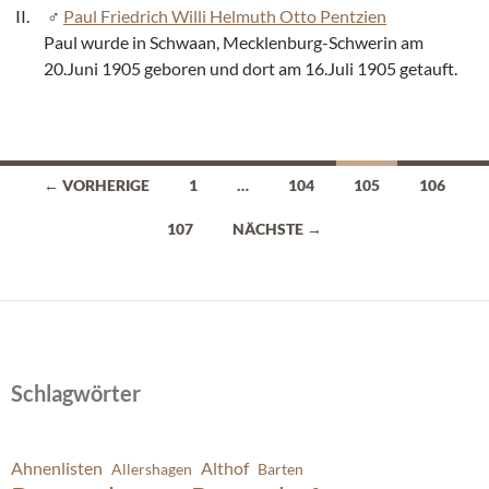
Paul Friedrich Willi Helmuth Otto Pentzien
Paul wurde in Schwaan, Mecklenburg-Schwerin am
20.Juni 1905 geboren und dort am 16.Juli 1905 getauft.
Beitragsnavigation
← VORHERIGE
1
…
104
105
106
107
NÄCHSTE →
Schlagwörter
Ahnenlisten
Althof
Allershagen
Barten