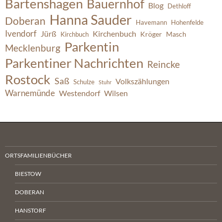
Bartenshagen
Bauernhof
Blog
Dethloff
Hanna Sauder
Doberan
Havemann
Hohenfelde
Ivendorf
Jürß
Kirchenbuch
Kröger
Masch
Kirchbuch
Parkentin
Mecklenburg
Parkentiner Nachrichten
Reincke
Rostock
Saß
Volkszählungen
Schulze
Stuhr
Warnemünde
Westendorf
Wilsen
ORTSFAMILIENBÜCHER
BIESTOW
DOBERAN
HANSTORF