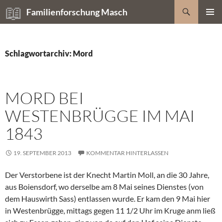
Zum
Suchen
Familienforschung Masch
Inhalt
PRIMÄR
springen
MENÜ
Schlagwortarchiv: Mord
MORD BEI
WESTENBRÜGGE IM MAI
1843
19. SEPTEMBER 2013
KOMMENTAR HINTERLASSEN
Der Verstorbene ist der Knecht Martin Moll, an die 30 Jahre,
aus Boiensdorf, wo derselbe am 8 Mai seines Dienstes (von
dem Hauswirth Sass) entlassen wurde. Er kam den 9 Mai hier
in Westenbrügge, mittags gegen 11 1/2 Uhr im Kruge anm ließ