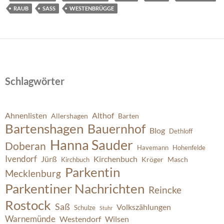
RAUB
SASS
WESTENBRÜGGE
Schlagwörter
Ahnenlisten
Althof
Allershagen
Barten
Bartenshagen
Bauernhof
Blog
Dethloff
Hanna Sauder
Doberan
Havemann
Hohenfelde
Ivendorf
Jürß
Kirchenbuch
Kröger
Masch
Kirchbuch
Parkentin
Mecklenburg
Parkentiner Nachrichten
Reincke
Rostock
Saß
Volkszählungen
Schulze
Stuhr
Warnemünde
Westendorf
Wilsen