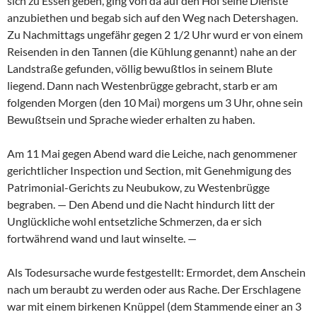
sich zu Essen geben, ging von da auf den Hof seine Dienste
anzubiethen und begab sich auf den Weg nach Detershagen.
Zu Nachmittags ungefähr gegen 2 1/2 Uhr wurd er von einem
Reisenden in den Tannen (die Kühlung genannt) nahe an der
Landstraße gefunden, völlig bewußtlos in seinem Blute
liegend. Dann nach Westenbrügge gebracht, starb er am
folgenden Morgen (den 10 Mai) morgens um 3 Uhr, ohne sein
Bewußtsein und Sprache wieder erhalten zu haben.
Am 11 Mai gegen Abend ward die Leiche, nach genommener
gerichtlicher Inspection und Section, mit Genehmigung des
Patrimonial-Gerichts zu Neubukow, zu Westenbrügge
begraben. — Den Abend und die Nacht hindurch litt der
Unglückliche wohl entsetzliche Schmerzen, da er sich
fortwährend wand und laut winselte. —
Als Todesursache wurde festgestellt: Ermordet, dem Anschein
nach um beraubt zu werden oder aus Rache. Der Erschlagene
war mit einem birkenen Knüppel (dem Stammende einer an 3