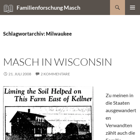
Zum
Suchen
Familienforschung Masch
Inhalt
PRIMÄR
springen
MENÜ
Schlagwortarchiv: Milwaukee
MASCH IN WISCONSIN
21. JULI 2008
2 KOMMENTARE
Zu meinen in
die Staaten
ausgewandert
en
Verwandten
zählt auch die