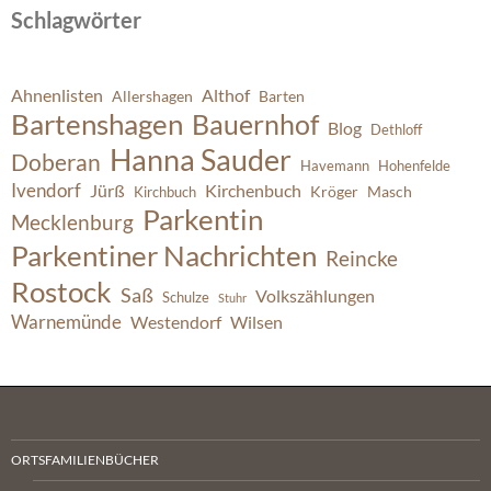
Schlagwörter
Ahnenlisten
Althof
Allershagen
Barten
Bartenshagen
Bauernhof
Blog
Dethloff
Hanna Sauder
Doberan
Havemann
Hohenfelde
Ivendorf
Jürß
Kirchenbuch
Kröger
Masch
Kirchbuch
Parkentin
Mecklenburg
Parkentiner Nachrichten
Reincke
Rostock
Saß
Volkszählungen
Schulze
Stuhr
Warnemünde
Westendorf
Wilsen
ORTSFAMILIENBÜCHER