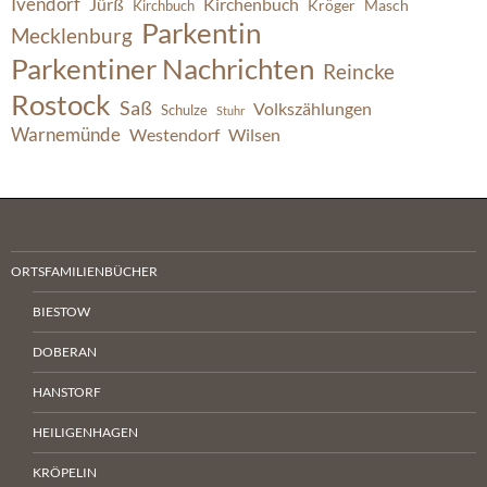
Ivendorf
Jürß
Kirchenbuch
Kröger
Masch
Kirchbuch
Parkentin
Mecklenburg
Parkentiner Nachrichten
Reincke
Rostock
Saß
Volkszählungen
Schulze
Stuhr
Warnemünde
Westendorf
Wilsen
ORTSFAMILIENBÜCHER
BIESTOW
DOBERAN
HANSTORF
HEILIGENHAGEN
KRÖPELIN