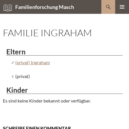
Zum
Suchen
Familienforschung Masch
Inhalt
PRIMÄR
springen
MENÜ
FAMILIE INGRAHAM
Eltern
(privat) Ingraham
(privat)
Kinder
Es sind keine Kinder bekannt oder verfügbar.
SCHREIBE EINEN KOMMENTAR