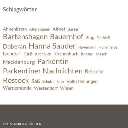
Schlagwörter
Ahnenlisten
Althof
Allershagen
Barten
Bartenshagen
Bauernhof
Blog
Dethloff
Hanna Sauder
Doberan
Havemann
Hohenfelde
Ivendorf
Jürß
Kirchenbuch
Kröger
Masch
Kirchbuch
Parkentin
Mecklenburg
Parkentiner Nachrichten
Reincke
Rostock
Saß
Volkszählungen
Schulze
Stuhr
Warnemünde
Westendorf
Wilsen
ORTSFAMILIENBÜCHER