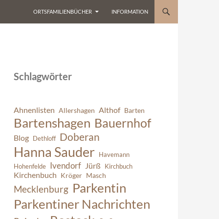
ORTSFAMILIENBÜCHER
INFORMATION
Schlagwörter
Ahnenlisten
Althof
Allershagen
Barten
Bartenshagen
Bauernhof
Doberan
Blog
Dethloff
Hanna Sauder
Havemann
Ivendorf
Jürß
Hohenfelde
Kirchbuch
Kirchenbuch
Kröger
Masch
Parkentin
Mecklenburg
Parkentiner Nachrichten