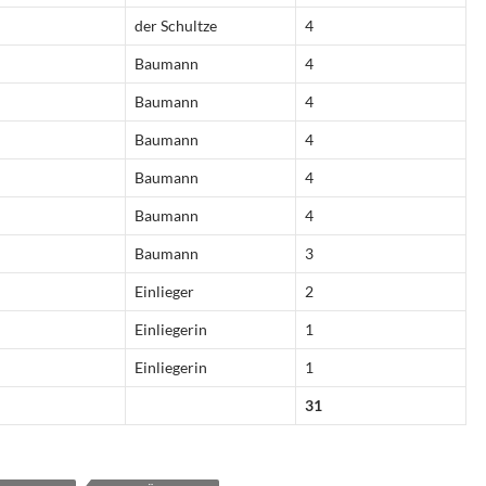
der Schultze
4
Baumann
4
Baumann
4
Baumann
4
Baumann
4
Baumann
4
Baumann
3
Einlieger
2
Einliegerin
1
Einliegerin
1
31