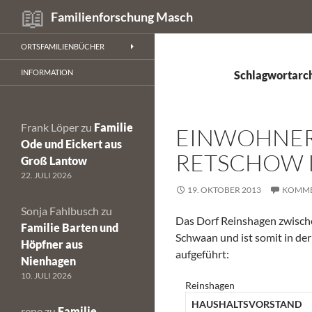
Suchen
Familienforschung Masch
Zum
ORTSFAMILIENBÜCHER
Inhalt
springen
INFORMATION
Schlagwortarch
Frank Löper
zu
Familie
EINWOHNER
Ode und Eickert aus
RETSCHOW I
Groß Lantow
22. JULI 2026
19. OKTOBER 2013
KOMME
Sonja Fahlbusch
zu
Das Dorf Reinshagen zwisc
Familie Barten und
Schwaan und ist somit in de
Höpfner aus
aufgeführt:
Nienhagen
10. JULI 2026
Reinshagen
HAUSHALTSVORSTAND
rene
zu
Familie