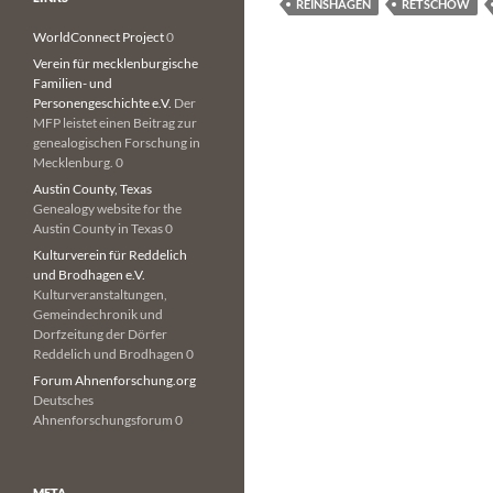
REINSHAGEN
RETSCHOW
WorldConnect Project
0
Verein für mecklenburgische
Familien- und
Personengeschichte e.V.
Der
MFP leistet einen Beitrag zur
genealogischen Forschung in
Mecklenburg. 0
Austin County, Texas
Genealogy website for the
Austin County in Texas 0
Kulturverein für Reddelich
und Brodhagen e.V.
Kulturveranstaltungen,
Gemeindechronik und
Dorfzeitung der Dörfer
Reddelich und Brodhagen 0
Forum Ahnenforschung.org
Deutsches
Ahnenforschungsforum 0
META