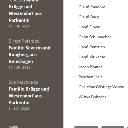
Brügge und
Clauß Randow
Westendorf aus
Clauß Barg
Parkentin
17. JUNI 2026
Hanß Dowe
Chim Schumacher
Birger Pufahl
zu
Hanß Pentzien
Familie Severin und
Rungberg aus
Hanß Mukahte
Reinshagen
Jacob Brandt
17. JUNI 2026
Paschen Helt
Eva Raschke
zu
Christian Göstings Witwe
Familie Brügge und
Westendorf aus
Witwe Boltsche
Parkentin
14. MAI 2026
LINKS