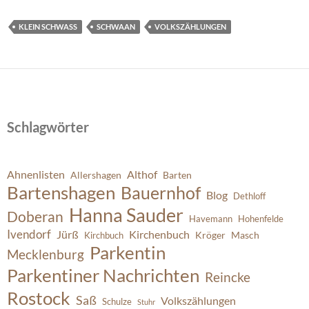
KLEIN SCHWASS
SCHWAAN
VOLKSZÄHLUNGEN
Schlagwörter
Ahnenlisten
Althof
Allershagen
Barten
Bartenshagen
Bauernhof
Blog
Dethloff
Hanna Sauder
Doberan
Havemann
Hohenfelde
Ivendorf
Jürß
Kirchenbuch
Kröger
Masch
Kirchbuch
Parkentin
Mecklenburg
Parkentiner Nachrichten
Reincke
Rostock
Saß
Volkszählungen
Schulze
Stuhr