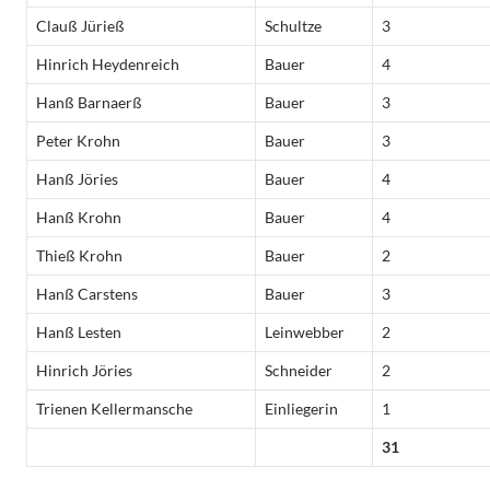
Clauß Jürieß
Schultze
3
Hinrich Heydenreich
Bauer
4
Hanß Barnaerß
Bauer
3
Peter Krohn
Bauer
3
Hanß Jöries
Bauer
4
Hanß Krohn
Bauer
4
Thieß Krohn
Bauer
2
Hanß Carstens
Bauer
3
Hanß Lesten
Leinwebber
2
Hinrich Jöries
Schneider
2
Trienen Kellermansche
Einliegerin
1
31