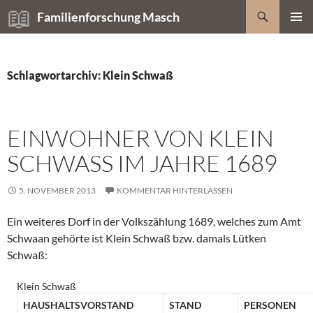
Zum
Suchen
Familienforschung Masch
Inhalt
PRIMÄR
springen
MENÜ
Schlagwortarchiv: Klein Schwaß
EINWOHNER VON KLEIN
SCHWASS IM JAHRE 1689
5. NOVEMBER 2013
KOMMENTAR HINTERLASSEN
Ein weiteres Dorf in der Volkszählung 1689, welches zum Amt
Schwaan gehörte ist Klein Schwaß bzw. damals Lütken
Schwaß:
Klein Schwaß
HAUSHALTSVORSTAND
STAND
PERSONEN