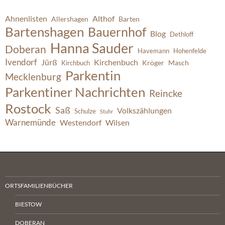
Ahnenlisten
Althof
Allershagen
Barten
Bartenshagen
Bauernhof
Blog
Dethloff
Hanna Sauder
Doberan
Havemann
Hohenfelde
Ivendorf
Jürß
Kirchenbuch
Kröger
Masch
Kirchbuch
Parkentin
Mecklenburg
Parkentiner Nachrichten
Reincke
Rostock
Saß
Volkszählungen
Schulze
Stuhr
Warnemünde
Westendorf
Wilsen
ORTSFAMILIENBÜCHER
BIESTOW
DOBERAN