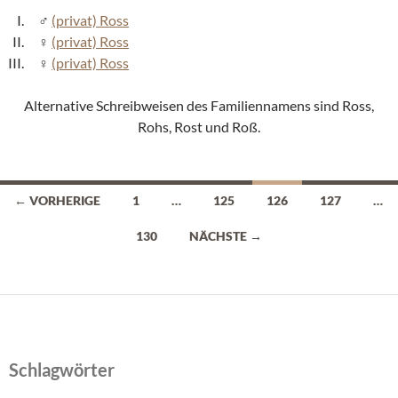
(privat) Ross
(privat) Ross
(privat) Ross
Alternative Schreibweisen des Familiennamens sind Ross,
Rohs, Rost und Roß.
Beitragsnavigation
← VORHERIGE
1
…
125
126
127
…
130
NÄCHSTE →
Schlagwörter