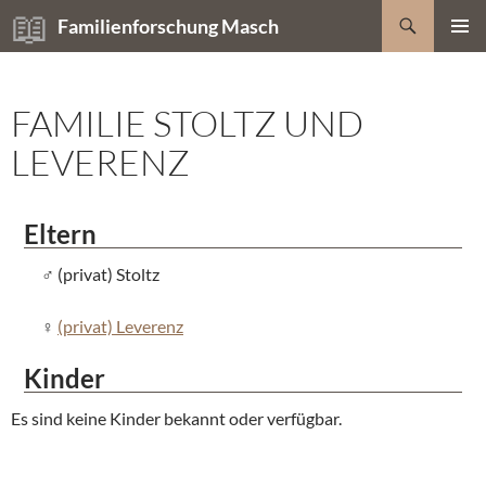
Zum
Suchen
Familienforschung Masch
Inhalt
PRIMÄR
springen
MENÜ
FAMILIE STOLTZ UND
LEVERENZ
Eltern
(privat) Stoltz
(privat) Leverenz
Kinder
Es sind keine Kinder bekannt oder verfügbar.