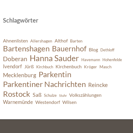
Schlagwörter
Ahnenlisten
Althof
Allershagen
Barten
Bartenshagen
Bauernhof
Blog
Dethloff
Hanna Sauder
Doberan
Havemann
Hohenfelde
Ivendorf
Jürß
Kirchenbuch
Kröger
Masch
Kirchbuch
Parkentin
Mecklenburg
Parkentiner Nachrichten
Reincke
Rostock
Saß
Volkszählungen
Schulze
Stuhr
Warnemünde
Westendorf
Wilsen