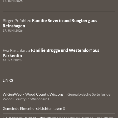
17. JUNI 2026
Birger Pufahl
zu
Familie Severin und Rungberg aus
Reinshagen
17. JUNI 2026
Eva Raschke
zu
Familie Brügge und Westendorf aus
Parkentin
14. MAI 2026
LINKS
WIGenWeb – Wood County, Wisconsin
Genealogische Seite für den
Wood County in Wisconsin 0
Gemeinde Elmenhorst-Lichtenhagen
0
Heimatkreis Belgard-Schivelbein
Der Landkreis Belgard-Schivelbein