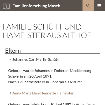
Zum
Suchen
Familienforschung Masch
Inhalt
PRIMÄR
springen
MENÜ
FAMILIE SCHÜTT UND
HAMEISTER AUS ALTHOF
Eltern
Johannes Carl Martin Schütt
Geboren wurde Johannes in Doberan, Mecklenburg-
Schwerin am 20.April 1891.
Nach 1919 arbeitete er in Doberan als Maurer.
Anna Maria Elise Henriette Hameister
Geboren wurde Maria am 10.Juni 1890 in Hohenfelde,