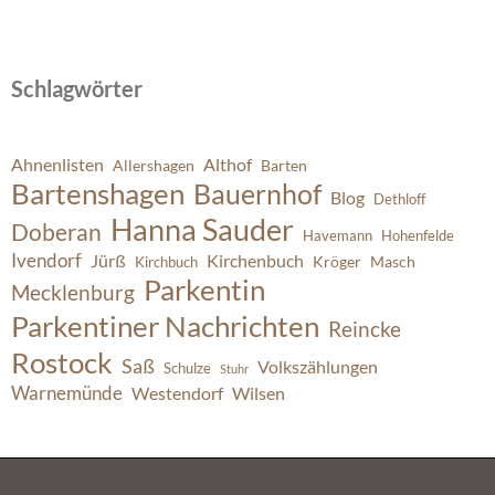
Schlagwörter
Ahnenlisten
Althof
Allershagen
Barten
Bartenshagen
Bauernhof
Blog
Dethloff
Hanna Sauder
Doberan
Havemann
Hohenfelde
Ivendorf
Jürß
Kirchenbuch
Kröger
Masch
Kirchbuch
Parkentin
Mecklenburg
Parkentiner Nachrichten
Reincke
Rostock
Saß
Volkszählungen
Schulze
Stuhr
Warnemünde
Westendorf
Wilsen