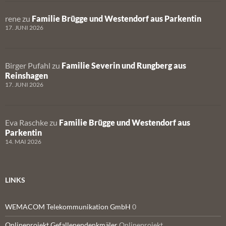
rene
zu
Familie Brügge und Westendorf aus Parkentin
17. JUNI 2026
Birger Pufahl
zu
Familie Severin und Rungberg aus
Reinshagen
17. JUNI 2026
Eva Raschke
zu
Familie Brügge und Westendorf aus
Parkentin
14. MAI 2026
LINKS
WEMACOM Telekommunikation GmbH
0
Onlineprojekt Gefallenendenkmäler
Onlineprojekt