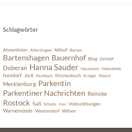
Schlagwörter
Ahnenlisten
Althof
Allershagen
Barten
Bartenshagen
Bauernhof
Blog
Dethloff
Hanna Sauder
Doberan
Havemann
Hohenfelde
Ivendorf
Jürß
Kirchenbuch
Kröger
Masch
Kirchbuch
Parkentin
Mecklenburg
Parkentiner Nachrichten
Reincke
Rostock
Saß
Volkszählungen
Schulze
Stuhr
Warnemünde
Westendorf
Wilsen