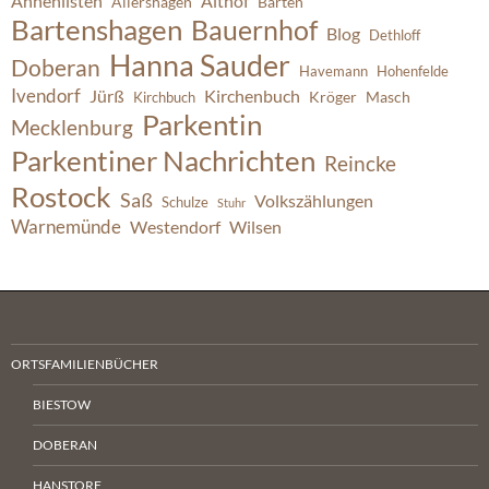
Ahnenlisten
Althof
Allershagen
Barten
Bartenshagen
Bauernhof
Blog
Dethloff
Hanna Sauder
Doberan
Havemann
Hohenfelde
Ivendorf
Jürß
Kirchenbuch
Kröger
Masch
Kirchbuch
Parkentin
Mecklenburg
Parkentiner Nachrichten
Reincke
Rostock
Saß
Volkszählungen
Schulze
Stuhr
Warnemünde
Westendorf
Wilsen
ORTSFAMILIENBÜCHER
BIESTOW
DOBERAN
HANSTORF