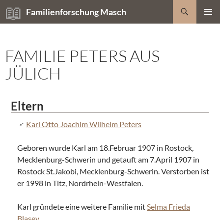
Zum
Suchen
Familienforschung Masch
Inhalt
PRIMÄR
springen
MENÜ
FAMILIE PETERS AUS
JÜLICH
Eltern
Karl Otto Joachim Wilhelm Peters
Geboren wurde Karl am 18.Februar 1907 in Rostock,
Mecklenburg-Schwerin und getauft am 7.April 1907 in
Rostock St.Jakobi, Mecklenburg-Schwerin. Verstorben ist
er 1998 in Titz, Nordrhein-Westfalen.
Karl gründete eine weitere Familie mit
Selma Frieda
Blasey
.