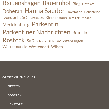
Bartenshagen
Bauernhof
Blog
Dethloff
Hanna Sauder
Doberan
Havemann
Hohenfelde
Ivendorf
Jürß
Kirchenbuch
Kröger
Masch
Kirchbuch
Parkentin
Mecklenburg
Parkentiner Nachrichten
Reincke
Rostock
Saß
Volkszählungen
Schulze
Stuhr
Warnemünde
Westendorf
Wilsen
ORTSFAMILIENBÜCHER
BIESTOW
DOBERAN
HANSTORF