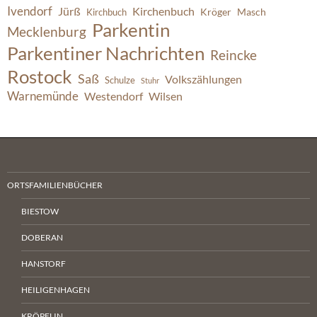
Ivendorf
Jürß
Kirchenbuch
Kröger
Masch
Kirchbuch
Parkentin
Mecklenburg
Parkentiner Nachrichten
Reincke
Rostock
Saß
Volkszählungen
Schulze
Stuhr
Warnemünde
Westendorf
Wilsen
ORTSFAMILIENBÜCHER
BIESTOW
DOBERAN
HANSTORF
HEILIGENHAGEN
KRÖPELIN