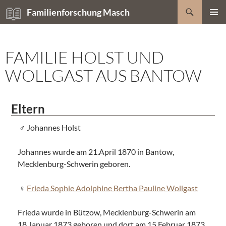
Zum
Suchen
Familienforschung Masch
Inhalt
PRIMÄR
springen
MENÜ
FAMILIE HOLST UND
WOLLGAST AUS BANTOW
Eltern
Johannes Holst
Johannes wurde am 21.April 1870 in Bantow,
Mecklenburg-Schwerin geboren.
Frieda Sophie Adolphine Bertha Pauline Wollgast
Frieda wurde in Bützow, Mecklenburg-Schwerin am
18.Januar 1873 geboren und dort am 15.Februar 1873