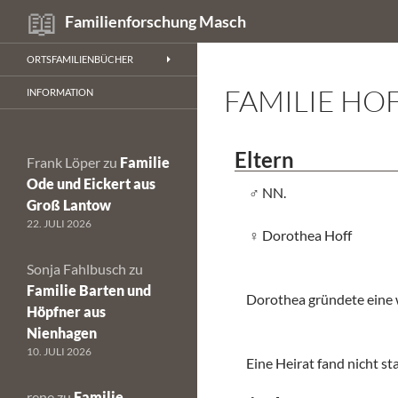
Suchen
Familienforschung Masch
Zum
ORTSFAMILIENBÜCHER
Inhalt
FAMILIE HO
springen
INFORMATION
Eltern
Frank Löper
zu
Familie
Ode und Eickert aus
NN.
Groß Lantow
22. JULI 2026
Dorothea Hoff
Sonja Fahlbusch
zu
Familie Barten und
Dorothea gründete eine 
Höpfner aus
Nienhagen
10. JULI 2026
Eine Heirat fand nicht sta
rene
zu
Familie