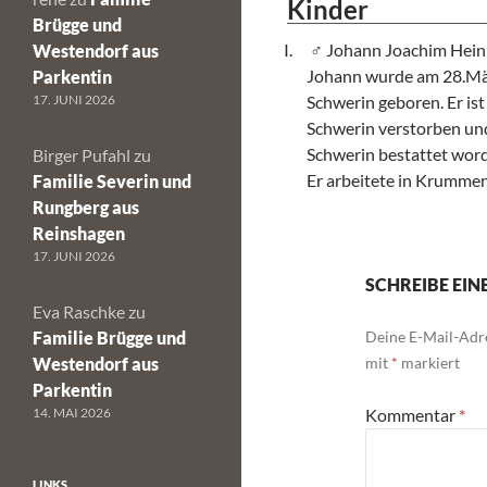
Kinder
Brügge und
Johann Joachim Heinr
Westendorf aus
Johann wurde am 28.Mär
Parkentin
17. JUNI 2026
Schwerin geboren. Er i
Schwerin verstorben un
Schwerin bestattet word
Birger Pufahl
zu
Er arbeitete in Krummend
Familie Severin und
Rungberg aus
Reinshagen
17. JUNI 2026
SCHREIBE EI
Eva Raschke
zu
Familie Brügge und
Deine E-Mail-Adre
Westendorf aus
mit
*
markiert
Parkentin
14. MAI 2026
Kommentar
*
LINKS