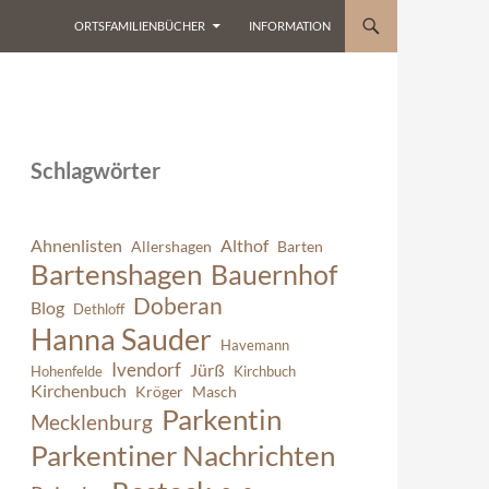
ORTSFAMILIENBÜCHER
INFORMATION
Schlagwörter
Ahnenlisten
Althof
Allershagen
Barten
Bartenshagen
Bauernhof
Doberan
Blog
Dethloff
Hanna Sauder
Havemann
Ivendorf
Jürß
Hohenfelde
Kirchbuch
Kirchenbuch
Kröger
Masch
Parkentin
Mecklenburg
Parkentiner Nachrichten