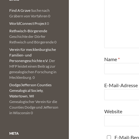
Find A Grave
Suche nach
Gräbern von Vorfahren 0
WorldConnect Project
0
Rethwisch-Börgerende
Geschichte der Dörfer
Rethwisch und Börgerende 0
Verein für mecklenburgische
Familien- und
Name
*
Personengeschichte e.V.
Der
MFP leistet einen Beitrag zur
genealogischen Forschung in
Mecklenburg. 0
E-Mail-Adresse
Dodge/Jefferson Counties
Genealogical Society,
Watertown, WI
Genealogischer Verein für die
Counties Dodge und Jefferson
Website
in Wisconsin 0
META
E-Mail-Ben