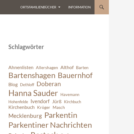
ORTSFAMILIENBÜCHER
INFORMATION
Schlagwörter
Ahnenlisten
Althof
Allershagen
Barten
Bartenshagen
Bauernhof
Doberan
Blog
Dethloff
Hanna Sauder
Havemann
Ivendorf
Jürß
Hohenfelde
Kirchbuch
Kirchenbuch
Kröger
Masch
Parkentin
Mecklenburg
Parkentiner Nachrichten