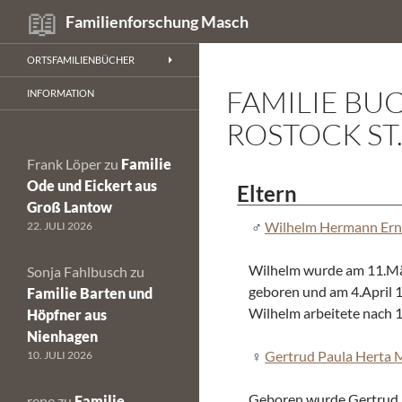
Suchen
Familienforschung Masch
Zum
ORTSFAMILIENBÜCHER
Inhalt
FAMILIE BU
springen
INFORMATION
ROSTOCK ST
Frank Löper
zu
Familie
Ode und Eickert aus
Eltern
Groß Lantow
Wilhelm Hermann Ern
22. JULI 2026
Wilhelm wurde am 11.Mä
Sonja Fahlbusch
zu
geboren und am 4.April 
Familie Barten und
Wilhelm arbeitete nach 
Höpfner aus
Nienhagen
Gertrud Paula Herta 
10. JULI 2026
Geboren wurde Gertrud 
rene
zu
Familie