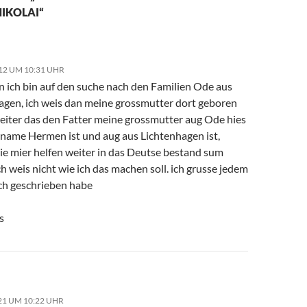
IKOLAI“
012 UM 10:31 UHR
en ich bin auf den suche nach den Familien Ode aus
agen, ich weis dan meine grossmutter dort geboren
weiter das den Fatter meine grossmutter aug Ode hies
name Hermen ist und aug aus Lichtenhagen ist,
ie mier helfen weiter in das Deutse bestand sum
h weis nicht wie ich das machen soll. ich grusse jedem
ich geschrieben habe
s
21 UM 10:22 UHR