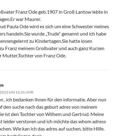
ßvater Franz Ode geb.1907 in Groß Lantow lebte in
agen.Er war Maurer.
rud Paula Ode wird es sich um eine Schwester meines
rs handeln.Sie wurde „Trude“ genannt und ich habe
 kennengelernt zu Kindertagen.Sie hatte losen
zu Franz meinem Großvater und auch ganz Kurzen
r Mutter,Tochter von Franz Ode.
os
 2023 UM 16:26 UHR
en , ich bedanken ihnen für den informatie. Aber nun
auf den suche nach das geburt adres von meinem
Sie ist den Tochter von Wilhem und Gertrud. Meine
st leider verstoren und ich möchte das whom adress
chen. Wie kan ich das adres auf suchen, bitte Hilfe.
em hertsliegen dank,