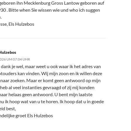
eboren ihn Mecklenburg Gross Lantow geboren auf
930 . Bitte when Sie wissen wie und who ich suggen
.
sse, Els Hulzebos
Hulzebos
2026 UM 07:04 UHR
 dank je wel, maar weet u ook waar ik het adres van
touders kan vinden. Wij mijn zoon en ik willen deze
 naar zoeken. Maar er komt geen antwoord op mijn
k heb al veel instanties gevraagd of zij mij konden
maar helaas geen antwoord. U bent mijn laatste
 nu ik hoop wat van u te horen. Ik hoop dat u in goede
id best,
ndelijke groet Els Hulzebos