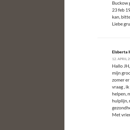
Buckow g
23 feb 1
kan, bitte
Liebe gru
Elsberta 
12. APRIL 
Hallo JH,
mijn groo
zomer er
vraag , i
helpen, 
hulplijn,
gezondhe
Met vrie