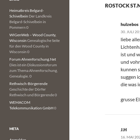
ROSTOCK ST.N
Heimatkreis Belgard-
Schivelbein
Der Landkreis
Belgard-Schivelbein in
hulzebos
Pommern 0
30. JULI 2
WIGenWeb – Wood County,
liebe all
Wisconsin
Genealogische Seite
für den Wood County in
Lichtenh
Wisconsin 0
ist und 
Forum Ahnenforschung.Net
und vohr
Dies ist ein Diskussionsforum
kunnen s
zum Thema Ahnenforschung,
Genealogie. 0
suggen ic
Rethwisch-Börgerende
die was 
Geschichte der Dörfer
Rethwisch und Börgerende 0
grusse El
WEMACOM
Telekommunikation GmbH
0
META
J.H
16. MAI 20
Anmelden