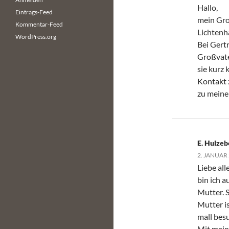
Hallo,
Eintrags-Feed
mein Gro
Kommentar-Feed
Lichtenh
WordPress.org
Bei Gert
Großvate
sie kurz
Kontakt 
zu meine
E. Hulzeb
2. JANUAR
Liebe all
bin ich 
Mutter. 
Mutter i
mall besu
Mit mein