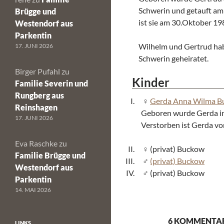
Schwerin und getauft am
Brügge und
ist sie am 30.Oktober 1
Westendorf aus
Parkentin
Wilhelm und Gertrud ha
17. JUNI 2026
Schwerin geheiratet.
Birger Pufahl
zu
Kinder
Familie Severin und
Rungberg aus
Gerda Anna Wilma B
Reinshagen
Geboren wurde Gerda i
17. JUNI 2026
Verstorben ist Gerda vo
Eva Raschke
zu
(privat) Buckow
Familie Brügge und
(privat) Buckow
Westendorf aus
(privat) Buckow
Parkentin
14. MAI 2026
6 KOMMENTAR
LINKS