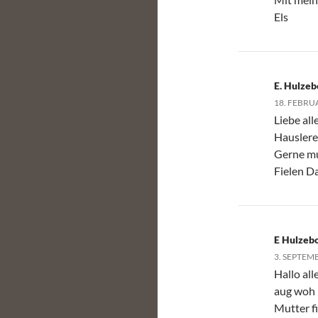
Els
E. Hulzeb
18. FEBRU
Liebe all
Hauslerei
Gerne mu
Fielen D
E Hulzeb
3. SEPTEM
Hallo al
aug woh 
Mutter f