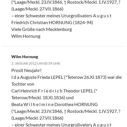
(*Laage/Meckl. 23.IV.1846, † Rostock/Meckl. 1.IV.1927, ?
(Laage/Meckl. 27.VII.1866)
– einer Schwester meines Ururgroßvaters A u g u s t
Friedrich Christian HORNUNG (1824-94)
Viele Grüße nach Mecklenburg
Wilm Hornung
Wilm Hornung
2. JANUAR 2012 UM 00:59 UHR
Prosit Neujahr!
I d a Auguste Frieda LEPEL (*Teterow 26.XI.1873) war die
Tochter von
Carl Heinrich F r i e d r i c h Theodor LEPEL (*
Teterow/Meckl. 18.XI.1836) und
Beata W i l h e l m i n e Dorothea HORNUNG
(*Laage/Meckl. 23.IV.1846, † Rostock/Meckl. 1.IV.1927, ?
(Laage/Meckl. 27.VII.1866)
– einer Schwester meines Ururgroßvaters A u g u s t