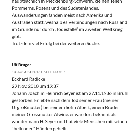
hauptsächlich in Mecklenburg-Schwerin, kleinen Teilen
Pommerns, Posens und des Sudetenlandes.
Auswanderungen fanden meist nach Amerika und
Australien statt, weshalb es Verbindungen nach Russland
im Grunde nur durch „Todesfälle“ im Zweiten Weltkrieg
gibt.
Trotzdem viel Erfolg bei der weiteren Suche.
Ulf Bruger
10. AUGUST 2013 UM 11:14 UHR
Eckhard Radicke
29 Nov. 2010 um 19:37
Johann Joachim Heinrich Seyer ist am 27.11.1936 in Brühl
gestorben. Er lebte nach dem Tod seiner Frau (meiner
Urgroßmutter) bei seinem Sohn Albert, einem Bruder
meiner Grossmutter Alwine. er war dort bekannt als
wundermann H. Seyer und hat viele Menschen mit seinen
“heilenden” Händen geheilt.