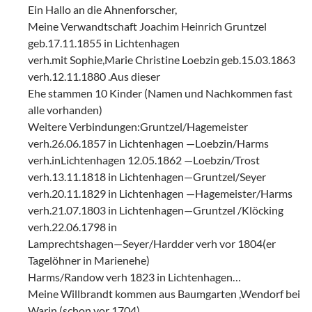
Ein Hallo an die Ahnenforscher,
Meine Verwandtschaft Joachim Heinrich Gruntzel
geb.17.11.1855 in Lichtenhagen
verh.mit Sophie,Marie Christine Loebzin geb.15.03.1863
verh.12.11.1880 .Aus dieser
Ehe stammen 10 Kinder (Namen und Nachkommen fast
alle vorhanden)
Weitere Verbindungen:Gruntzel/Hagemeister
verh.26.06.1857 in Lichtenhagen —Loebzin/Harms
verh.inLichtenhagen 12.05.1862 —Loebzin/Trost
verh.13.11.1818 in Lichtenhagen—Gruntzel/Seyer
verh.20.11.1829 in Lichtenhagen —Hagemeister/Harms
verh.21.07.1803 in Lichtenhagen—Gruntzel /Klöcking
verh.22.06.1798 in
Lamprechtshagen—Seyer/Hardder verh vor 1804(er
Tagelöhner in Marienehe)
Harms/Randow verh 1823 in Lichtenhagen…
Meine Willbrandt kommen aus Baumgarten ,Wendorf bei
Warin (schon vor 1704)