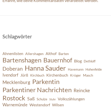
Erfahre, wie deine Kommentardaten verarbeitet werden.
Schlagwörter
Ahnenlisten
Althof
Allershagen
Barten
Bartenshagen
Bauernhof
Blog
Dethloff
Hanna Sauder
Doberan
Havemann
Hohenfelde
Ivendorf
Jürß
Kirchenbuch
Kröger
Masch
Kirchbuch
Parkentin
Mecklenburg
Parkentiner Nachrichten
Reincke
Rostock
Saß
Volkszählungen
Schulze
Stuhr
Warnemünde
Westendorf
Wilsen