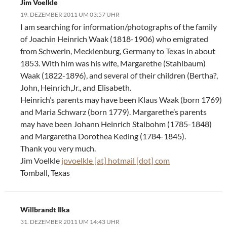
Jim Voelkle
19. DEZEMBER 2011 UM 03:57 UHR
I am searching for information/photographs of the family
of Joachin Heinrich Waak (1818-1906) who emigrated
from Schwerin, Mecklenburg, Germany to Texas in about
1853. With him was his wife, Margarethe (Stahlbaum)
Waak (1822-1896), and several of their children (Bertha?,
John, Heinrich,Jr., and Elisabeth.
Heinrich’s parents may have been Klaus Waak (born 1769)
and Maria Schwarz (born 1779). Margarethe’s parents
may have been Johann Heinrich Stalbohm (1785-1848)
and Margaretha Dorothea Keding (1784-1845).
Thank you very much.
Jim Voelkle
jpvoelkle [at] hotmail [dot] com
Tomball, Texas
Willbrandt Ilka
31. DEZEMBER 2011 UM 14:43 UHR