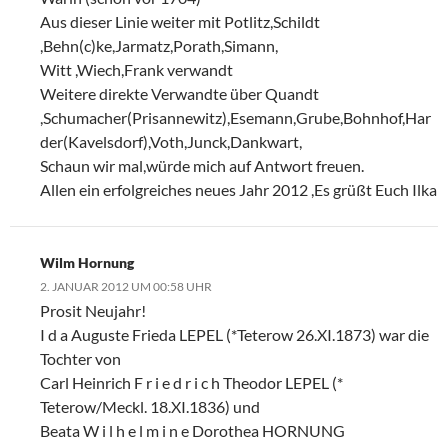
Aus dieser Linie weiter mit Potlitz,Schildt
,Behn(c)ke,Jarmatz,Porath,Simann,
Witt ,Wiech,Frank verwandt
Weitere direkte Verwandte über Quandt
,Schumacher(Prisannewitz),Esemann,Grube,Bohnhof,Har
der(Kavelsdorf),Voth,Junck,Dankwart,
Schaun wir mal,würde mich auf Antwort freuen.
Allen ein erfolgreiches neues Jahr 2012 ,Es grüßt Euch Ilka
Wilm Hornung
2. JANUAR 2012 UM 00:58 UHR
Prosit Neujahr!
I d a Auguste Frieda LEPEL (*Teterow 26.XI.1873) war die
Tochter von
Carl Heinrich F r i e d r i c h Theodor LEPEL (*
Teterow/Meckl. 18.XI.1836) und
Beata W i l h e l m i n e Dorothea HORNUNG