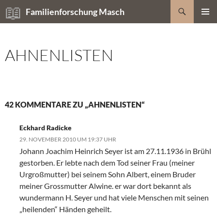
Zum
Suchen
Familienforschung Masch
Inhalt
PRIMÄR
springen
MENÜ
AHNENLISTEN
42 KOMMENTARE ZU „AHNENLISTEN“
Eckhard Radicke
29. NOVEMBER 2010 UM 19:37 UHR
Johann Joachim Heinrich Seyer ist am 27.11.1936 in Brühl
gestorben. Er lebte nach dem Tod seiner Frau (meiner
Urgroßmutter) bei seinem Sohn Albert, einem Bruder
meiner Grossmutter Alwine. er war dort bekannt als
wundermann H. Seyer und hat viele Menschen mit seinen
„heilenden“ Händen geheilt.