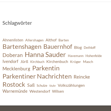
Schlagwörter
Ahnenlisten
Althof
Allershagen
Barten
Bartenshagen
Bauernhof
Blog
Dethloff
Hanna Sauder
Doberan
Havemann
Hohenfelde
Ivendorf
Jürß
Kirchenbuch
Kröger
Masch
Kirchbuch
Parkentin
Mecklenburg
Parkentiner Nachrichten
Reincke
Rostock
Saß
Volkszählungen
Schulze
Stuhr
Warnemünde
Westendorf
Wilsen