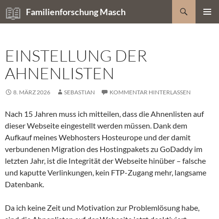
Zum
Suchen
Familienforschung Masch
Inhalt
PRIMÄR
springen
MENÜ
EINSTELLUNG DER
AHNENLISTEN
8. MÄRZ 2026
SEBASTIAN
KOMMENTAR HINTERLASSEN
Nach 15 Jahren muss ich mitteilen, dass die Ahnenlisten auf
dieser Webseite eingestellt werden müssen. Dank dem
Aufkauf meines Webhosters Hosteurope und der damit
verbundenen Migration des Hostingpakets zu GoDaddy im
letzten Jahr, ist die Integrität der Webseite hinüber – falsche
und kaputte Verlinkungen, kein FTP-Zugang mehr, langsame
Datenbank.
Da ich keine Zeit und Motivation zur Problemlösung habe,