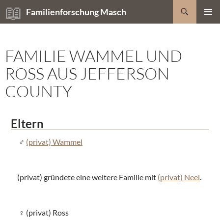
Zum
Suchen
Familienforschung Masch
Inhalt
PRIMÄR
springen
MENÜ
FAMILIE WAMMEL UND
ROSS AUS JEFFERSON
COUNTY
Eltern
(privat) Wammel
(privat) gründete eine weitere Familie mit
(privat) Neel
.
(privat) Ross