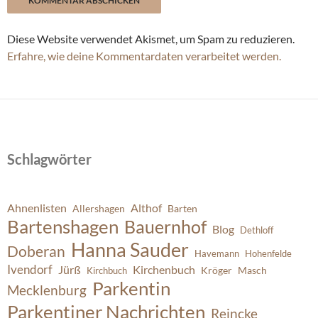
Diese Website verwendet Akismet, um Spam zu reduzieren.
Erfahre, wie deine Kommentardaten verarbeitet werden.
Schlagwörter
Ahnenlisten
Althof
Allershagen
Barten
Bartenshagen
Bauernhof
Blog
Dethloff
Hanna Sauder
Doberan
Havemann
Hohenfelde
Ivendorf
Jürß
Kirchenbuch
Kröger
Masch
Kirchbuch
Parkentin
Mecklenburg
Parkentiner Nachrichten
Reincke