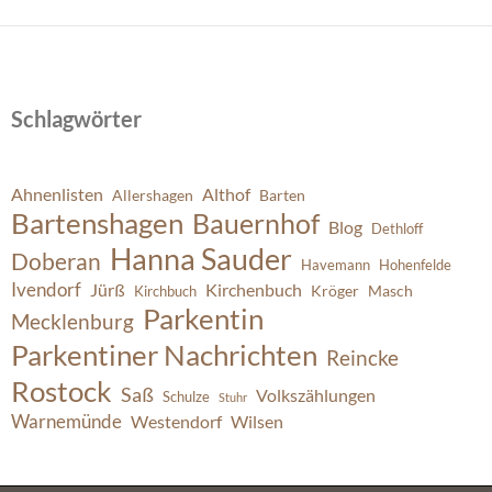
Schlagwörter
Ahnenlisten
Althof
Allershagen
Barten
Bartenshagen
Bauernhof
Blog
Dethloff
Hanna Sauder
Doberan
Havemann
Hohenfelde
Ivendorf
Jürß
Kirchenbuch
Kröger
Masch
Kirchbuch
Parkentin
Mecklenburg
Parkentiner Nachrichten
Reincke
Rostock
Saß
Volkszählungen
Schulze
Stuhr
Warnemünde
Westendorf
Wilsen