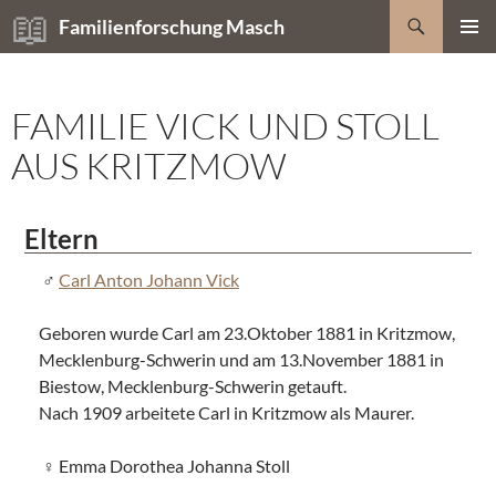
Zum
Suchen
Familienforschung Masch
Inhalt
PRIMÄR
springen
MENÜ
FAMILIE VICK UND STOLL
AUS KRITZMOW
Eltern
Carl Anton Johann Vick
Geboren wurde Carl am 23.Oktober 1881 in Kritzmow,
Mecklenburg-Schwerin und am 13.November 1881 in
Biestow, Mecklenburg-Schwerin getauft.
Nach 1909 arbeitete Carl in Kritzmow als Maurer.
Emma Dorothea Johanna Stoll