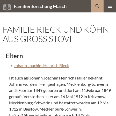
Zum
Suchen
Familienforschung Masch
Inhalt
PRIMÄR
springen
MENÜ
FAMILIE RIECK UND KÖHN
AUS GROSS STOVE
Eltern
Johann Joachim Heinrich Rieck
Ist auch als Johann Joachim Heinrich Hallier bekannt.
Johann wurde in Heiligenhagen, Mecklenburg-Schwerin
am 8.Februar 1849 geboren und dort am 11.Februar 1849
getauft. Verstorben ist er am 16.Mai 1912 in Kritzmow,
Mecklenburg-Schwerin und bestattet worden am 19.Mai
1912 in Biestow, Mecklenburg-Schwerin.
In Groß Stove arbeitete Johann nach 1879 als