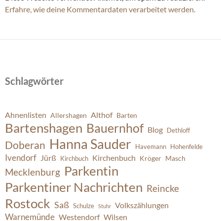
Erfahre, wie deine Kommentardaten verarbeitet werden.
Schlagwörter
Ahnenlisten
Althof
Allershagen
Barten
Bartenshagen
Bauernhof
Blog
Dethloff
Hanna Sauder
Doberan
Havemann
Hohenfelde
Ivendorf
Jürß
Kirchenbuch
Kröger
Masch
Kirchbuch
Parkentin
Mecklenburg
Parkentiner Nachrichten
Reincke
Rostock
Saß
Volkszählungen
Schulze
Stuhr
Warnemünde
Westendorf
Wilsen