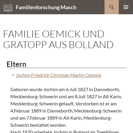
Zum
Suchen
Familienforschung Masch
Inhalt
PRIMÄR
springen
MENÜ
FAMILIE OEMICK UND
GRATOPP AUS BOLLAND
Eltern
Jochim Friedrich Christian Martin Oemick
Geboren wurde Jochim am 6.Juli 1827 in Danneborth,
Mecklenburg-Schwerin und am 8.Juli 1827 in Alt Karin,
Mecklenburg-Schwerin getauft. Verstorben ist er am
4.Februar 1889 in Danneborth, Mecklenburg-Schwerin
und am 7.Februar 1889 in Alt Karin, Mecklenburg-
Schwerin bestattet worden.
Nach 1870 arbeitete Jochim in Bolland als Tagelöhner.