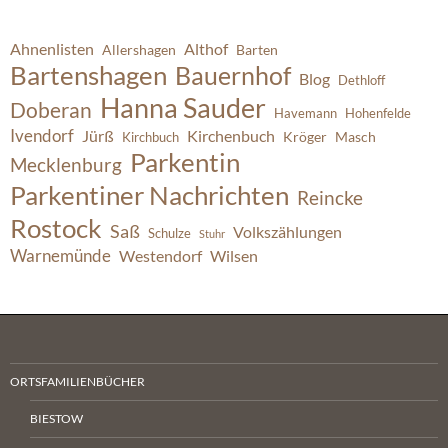
Ahnenlisten
Althof
Allershagen
Barten
Bartenshagen
Bauernhof
Blog
Dethloff
Hanna Sauder
Doberan
Havemann
Hohenfelde
Ivendorf
Jürß
Kirchenbuch
Kröger
Masch
Kirchbuch
Parkentin
Mecklenburg
Parkentiner Nachrichten
Reincke
Rostock
Saß
Volkszählungen
Schulze
Stuhr
Warnemünde
Westendorf
Wilsen
ORTSFAMILIENBÜCHER
BIESTOW