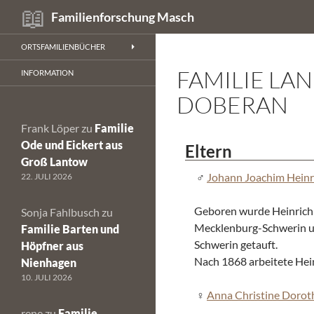
Suchen
Familienforschung Masch
Zum
ORTSFAMILIENBÜCHER
Inhalt
FAMILIE LA
springen
INFORMATION
DOBERAN
Frank Löper
zu
Familie
Ode und Eickert aus
Eltern
Groß Lantow
Johann Joachim Heinr
22. JULI 2026
Geboren wurde Heinrich 
Sonja Fahlbusch
zu
Mecklenburg-Schwerin u
Familie Barten und
Schwerin getauft.
Höpfner aus
Nach 1868 arbeitete Hei
Nienhagen
10. JULI 2026
Anna Christine Doro
rene
zu
Familie