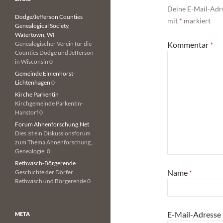
Deine E-Mail-Adre
Dodge/Jefferson Counties
mit
*
markiert
Genealogical Society,
Watertown, WI
Genealogischer Verein für die
Kommentar
*
Counties Dodge und Jefferson
in Wisconsin 0
Gemeinde Elmenhorst-
Lichtenhagen
0
Kirche Parkentin
Kirchgemeinde Parkentin-
Hanstorf 0
Forum Ahnenforschung.Net
Dies ist ein Diskussionsforum
zum Thema Ahnenforschung,
Genealogie. 0
Rethwisch-Börgerende
Name
*
Geschichte der Dörfer
Rethwisch und Börgerende 0
E-Mail-Adresse
META