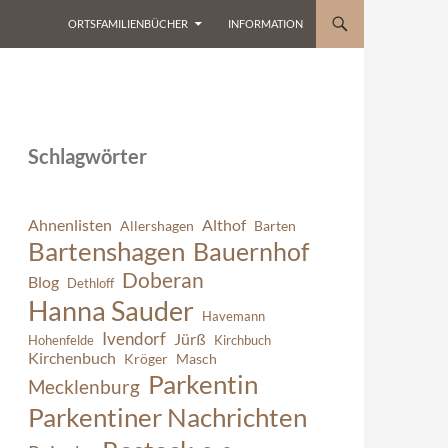
ORTSFAMILIENBÜCHER
INFORMATION
Schlagwörter
Ahnenlisten
Althof
Allershagen
Barten
Bartenshagen
Bauernhof
Doberan
Blog
Dethloff
Hanna Sauder
Havemann
Ivendorf
Jürß
Hohenfelde
Kirchbuch
Kirchenbuch
Kröger
Masch
Parkentin
Mecklenburg
Parkentiner Nachrichten