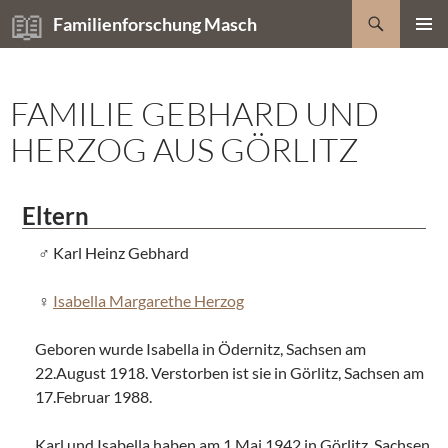
Zum
Suchen
Familienforschung Masch
Inhalt
PRIMÄR
springen
MENÜ
FAMILIE GEBHARD UND
HERZOG AUS GÖRLITZ
Eltern
Karl Heinz Gebhard
Isabella Margarethe Herzog
Geboren wurde Isabella in Ödernitz, Sachsen am
22.August 1918. Verstorben ist sie in Görlitz, Sachsen am
17.Februar 1988.
Karl und Isabella haben am 1.Mai 1942 in Görlitz, Sachsen