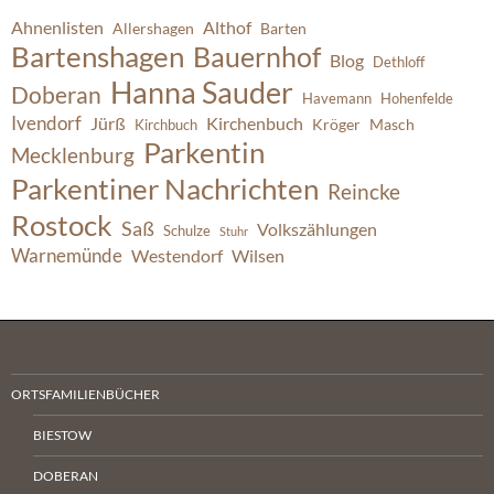
Ahnenlisten
Althof
Allershagen
Barten
Bartenshagen
Bauernhof
Blog
Dethloff
Hanna Sauder
Doberan
Havemann
Hohenfelde
Ivendorf
Jürß
Kirchenbuch
Kröger
Masch
Kirchbuch
Parkentin
Mecklenburg
Parkentiner Nachrichten
Reincke
Rostock
Saß
Volkszählungen
Schulze
Stuhr
Warnemünde
Westendorf
Wilsen
ORTSFAMILIENBÜCHER
BIESTOW
DOBERAN