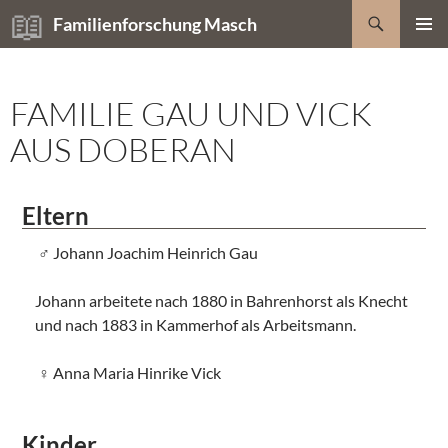
Zum
Suchen
Familienforschung Masch
Inhalt
PRIMÄR
springen
MENÜ
FAMILIE GAU UND VICK
AUS DOBERAN
Eltern
Johann Joachim Heinrich Gau
Johann arbeitete nach 1880 in Bahrenhorst als Knecht
und nach 1883 in Kammerhof als Arbeitsmann.
Anna Maria Hinrike Vick
Kinder