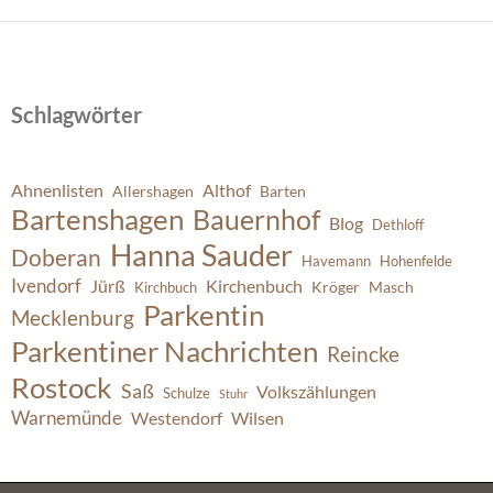
Schlagwörter
Ahnenlisten
Althof
Allershagen
Barten
Bartenshagen
Bauernhof
Blog
Dethloff
Hanna Sauder
Doberan
Havemann
Hohenfelde
Ivendorf
Jürß
Kirchenbuch
Kröger
Masch
Kirchbuch
Parkentin
Mecklenburg
Parkentiner Nachrichten
Reincke
Rostock
Saß
Volkszählungen
Schulze
Stuhr
Warnemünde
Westendorf
Wilsen