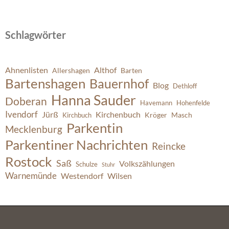
Schlagwörter
Ahnenlisten
Althof
Allershagen
Barten
Bartenshagen
Bauernhof
Blog
Dethloff
Hanna Sauder
Doberan
Havemann
Hohenfelde
Ivendorf
Jürß
Kirchenbuch
Kröger
Masch
Kirchbuch
Parkentin
Mecklenburg
Parkentiner Nachrichten
Reincke
Rostock
Saß
Volkszählungen
Schulze
Stuhr
Warnemünde
Westendorf
Wilsen