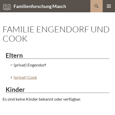
Zum
Suchen
Familienforschung Masch
Inhalt
PRIMÄR
springen
MENÜ
FAMILIE ENGENDORF UND
COOK
Eltern
(privat) Engendorf
(privat) Cook
Kinder
Es sind keine Kinder bekannt oder verfügbar.