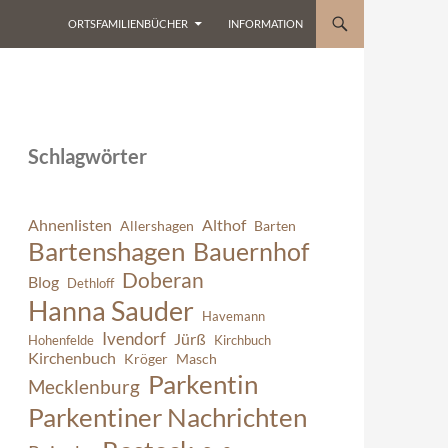
ORTSFAMILIENBÜCHER
INFORMATION
Schlagwörter
Ahnenlisten
Althof
Allershagen
Barten
Bartenshagen
Bauernhof
Doberan
Blog
Dethloff
Hanna Sauder
Havemann
Ivendorf
Jürß
Hohenfelde
Kirchbuch
Kirchenbuch
Kröger
Masch
Parkentin
Mecklenburg
Parkentiner Nachrichten