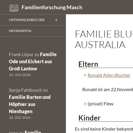
Suchen
Familienforschung Masch
Zum
ORTSFAMILIENBÜCHER
Inhalt
FAMILIE BL
springen
INFORMATION
AUSTRALIA
Frank Löper
zu
Familie
Ode und Eickert aus
Eltern
Groß Lantow
Ronald Allen Blucher
22. JULI 2026
Ronald ist am 22.Novemb
Sonja Fahlbusch
zu
Familie Barten und
(privat) Flew
Höpfner aus
Nienhagen
Kinder
10. JULI 2026
Es sind keine Kinder bekannt
rene
zu
Familie