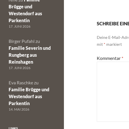
Brügge und
Westendorf aus
Parkentin
SCHREIBE EI
17. JUNI 2026
Deine E-Mail-Adre
Birger Pufahl
zu
mit
*
markiert
Familie Severin und
Rungberg aus
Kommentar
*
Reinshagen
17. JUNI 2026
Eva Raschke
zu
Familie Brügge und
Westendorf aus
Parkentin
14. MAI 2026
LINKS