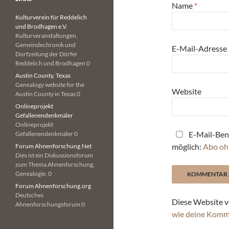
Name
*
Kulturverein für Reddelich
und Brodhagen e.V.
Kulturveranstaltungen,
Gemeindechronik und
E-Mail-Adresse
Dorfzeitung der Dörfer
Reddelich und Brodhagen 0
Austin County, Texas
Genealogy website for the
Website
Austin County in Texas 0
Onlineprojekt
Gefallenendenkmäler
Onlineprojekt
E-Mail-Ben
Gefallenendenkmäler 0
möglich:
Abo oh
Forum Ahnenforschung.Net
Dies ist ein Diskussionsforum
zum Thema Ahnenforschung,
Genealogie. 0
Forum Ahnenforschung.org
Deutsches
Diese Website v
Ahnenforschungsforum 0
wie deine Komm