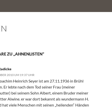
EN
RE ZU „AHNENLISTEN“
Radicke
BER 2010 UM 19:37 UHR
oachim Heinrich Seyer ist am 27.11.1936 in Brühl
n. Er lebte nach dem Tod seiner Frau (meiner
tter) bei seinem Sohn Albert, einem Bruder meiner
ter Alwine. er war dort bekannt als wundermann H.
d hat viele Menschen mit seinen „heilenden“ Händen