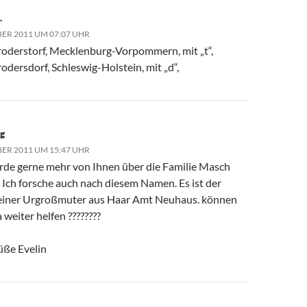
.
BER 2011 UM 07:07 UHR
oderstorf, Mecklenburg-Vorpommern, mit „t“,
dersdorf, Schleswig-Holstein, mit „d“,
ig
BER 2011 UM 15:47 UHR
rde gerne mehr von Ihnen über die Familie Masch
 Ich forsche auch nach diesem Namen. Es ist der
iner Urgroßmuter aus Haar Amt Neuhaus. können
a weiter helfen ????????
üße Evelin