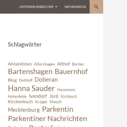
ORTSFAMILIENBÜCHER
INFORMATION
Schlagwörter
Ahnenlisten
Althof
Allershagen
Barten
Bartenshagen
Bauernhof
Doberan
Blog
Dethloff
Hanna Sauder
Havemann
Ivendorf
Jürß
Hohenfelde
Kirchbuch
Kirchenbuch
Kröger
Masch
Parkentin
Mecklenburg
Parkentiner Nachrichten