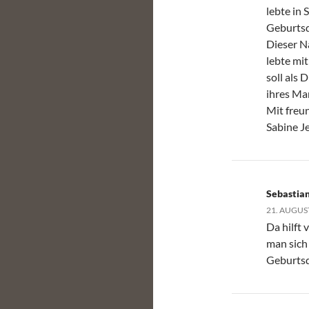
lebte in 
Geburtsd
Dieser N
lebte mit
soll als 
ihres Ma
Mit freu
Sabine J
Sebastia
21. AUGUS
Da hilft 
man sich 
Geburtsd