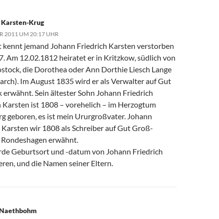
 Karsten-Krug
R 2011 UM 20:17 UHR
ht kennt jemand Johann Friedrich Karsten verstorben
7. Am 12.02.1812 heiratet er in Kritzkow, südlich von
ostock, die Dorothea oder Ann Dorthie Liesch Lange
arch). Im August 1835 wird er als Verwalter auf Gut
 erwähnt. Sein ältester Sohn Johann Friedrich
n Karsten ist 1808 – vorehelich – im Herzogtum
g geboren, es ist mein Ururgroßvater. Johann
h Karsten wir 1808 als Schreiber auf Gut Groß-
 Rondeshagen erwähnt.
de Geburtsort und -datum von Johann Friedrich
eren, und die Namen seiner Eltern.
 Naethbohm