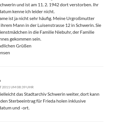
Schwerin und ist am 11. 2. 1942 dort verstorben. Ihr
atum kenne ich leider nicht.
ame ist ja nicht sehr häufig. Meine Urgroßmutter
 ihrem Mann in der Luisenstrasse 12 in Schwerin. Sie
Dienstmädchen in die Familie Niebuhr, der Familie
nnes gekommen sein.
ndlichen Grüßen
ensen
n
T 2011 UM 08:39 UHR
vielleicht das Stadtarchiv Schwerin weiter, dort kann
den Sterbeeintrag für Frieda holen inklusive
atum und -ort.