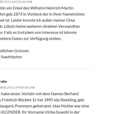
ER 2011 UM 23:42 UHR
 bin ein Enkel des Wilhelm Heinrich Martin
m geb.1873 in Vorbeck der in Ihrer Namensliste
net ist. Leider konnte ich außer meiner Oma
. Löbzin keine weiteren direkten Verwandten
. Falls es trotzdem von Interesse ist könnte
weitere Daten zur Verfügung stellen.
ndlichen Grüssen
 Naethbohm
ruhn
BER 2011 UM 09:30 UHR
ch habe einen. Vorfahr mit dem Namen Berhard
Friedrich Böckler. Er hat 1895 Ida Steckling, geb.
Naugard, Pommern geheiratet. Idas Mutter war eine
 KLÜNDER. Ihr Vorname Ulrike.Sowohl in der