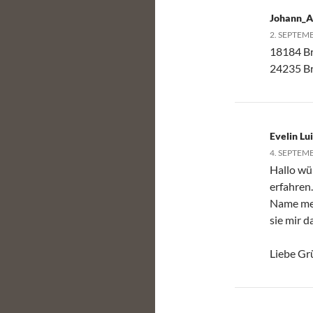
Johann_A
2. SEPTEM
18184 Br
24235 Bro
Evelin Lu
4. SEPTEM
Hallo wü
erfahren.
Name me
sie mir d
Liebe Gr