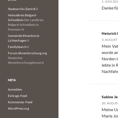
1. JUNI 20
Danke fü
Staatsarchiv Zamrsk
0
Heimatkreis Belgard-
Schivelbein
Der Landkreis
Belgard-Schivelbein in
Pommern 0
Heinrich
Gemeinde Elmenhorst-
3. AUGUST
Lichtenhagen
0
Mein Vat
FamilySearch
0
wurde am
Forum Ahnenforschung.org
Deutsches
Norden i
Ahnenforschungsforum 0
lebte in 
Nachfahr
META
Anmelden
Eintrags-Feed
Sabine J
Kommentar-Feed
20. AUGUS
WordPress.org
Meine Ur
Marie Jo