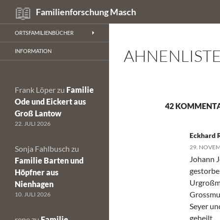
Suchen
Familienforschung Masch
Zum
ORTSFAMILIENBÜCHER
Inhalt
AHNENLIST
springen
INFORMATION
Frank Löper
zu
Familie
Ode und Eickert aus
42 KOMMENTA
Groß Lantow
22. JULI 2026
Eckhard 
29. NOVEM
Sonja Fahlbusch
zu
Johann J
Familie Barten und
gestorbe
Höpfner aus
Urgroßmu
Nienhagen
Grossmut
10. JULI 2026
Seyer un
geheilt.
rene
zu
Familie