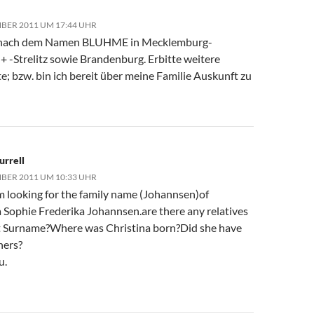
MBER 2011 UM 17:44 UHR
 nach dem Namen BLUHME in Mecklemburg-
+ -Strelitz sowie Brandenburg. Erbitte weitere
e; bzw. bin ich bereit über meine Familie Auskunft zu
urrell
MBER 2011 UM 10:33 UHR
am looking for the family name (Johannsen)of
a Sophie Frederika Johannsen.are there any relatives
t Surname?Where was Christina born?Did she have
hers?
u.