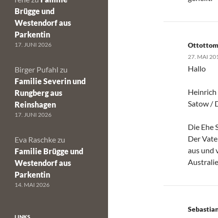
Brügge und
Westendorf aus
Parkentin
17. JUNI 2026
Ottottom
27. MAI 20
Hallo
Birger Pufahl
zu
Familie Severin und
Heinrich
Rungberg aus
Satow / 
Reinshagen
17. JUNI 2026
Die Ehe 
Der Vate
Eva Raschke
zu
aus und 
Familie Brügge und
Australi
Westendorf aus
Parkentin
14. MAI 2026
Sebastia
LINKS