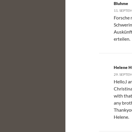
Bluhme
11. SEPTE
Forsche
Schwerin
Auskünft
erteilen.
Helene H
29. SEPTE
Hello,I 
Christin
with tha
any brot
Thankyo
Helene.