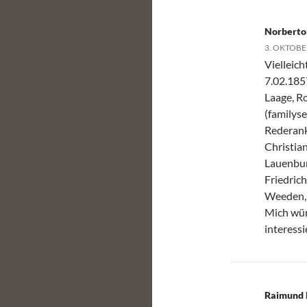
Norberto
3. OKTOBE
Vielleic
7.02.185
Laage, R
(familyse
Rederank
Christia
Lauenbur
Friedric
Weeden,
Mich wür
interessi
Raimund