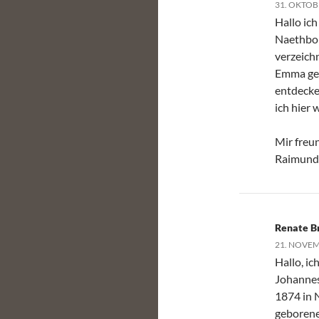
31. OKTOB
Hallo ich
Naethboh
verzeich
Emma geb
entdecken
ich hier 
Mir freu
Raimund
Renate B
21. NOVEM
Hallo, i
Johannes 
1874 in 
geborene