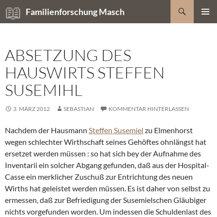
Zum
Suchen
Familienforschung Masch
Inhalt
PRIMÄR
springen
MENÜ
ABSETZUNG DES
HAUSWIRTS STEFFEN
SUSEMIHL
3. MÄRZ 2012
SEBASTIAN
KOMMENTAR HINTERLASSEN
Nachdem der Hausmann
Steffen Susemiel
zu Elmenhorst
wegen schlechter Wirthschaft seines Gehöftes ohnlängst hat
ersetzet werden müssen : so hat sich bey der Aufnahme des
Inventarii ein solcher Abgang gefunden, daß aus der Hospital-
Casse ein merklicher Zuschuß zur Entrichtung des neuen
Wirths hat geleistet werden müssen. Es ist daher von selbst zu
ermessen, daß zur Befriedigung der Susemielschen Gläubiger
nichts vorgefunden worden. Um indessen die Schuldenlast des