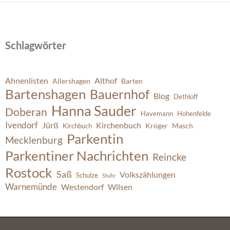
Schlagwörter
Ahnenlisten
Althof
Allershagen
Barten
Bartenshagen
Bauernhof
Blog
Dethloff
Hanna Sauder
Doberan
Havemann
Hohenfelde
Ivendorf
Jürß
Kirchenbuch
Kröger
Masch
Kirchbuch
Parkentin
Mecklenburg
Parkentiner Nachrichten
Reincke
Rostock
Saß
Volkszählungen
Schulze
Stuhr
Warnemünde
Westendorf
Wilsen