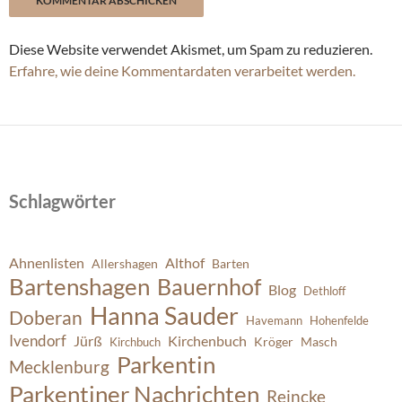
Diese Website verwendet Akismet, um Spam zu reduzieren.
Erfahre, wie deine Kommentardaten verarbeitet werden.
Schlagwörter
Ahnenlisten
Althof
Allershagen
Barten
Bartenshagen
Bauernhof
Blog
Dethloff
Hanna Sauder
Doberan
Havemann
Hohenfelde
Ivendorf
Jürß
Kirchenbuch
Kröger
Masch
Kirchbuch
Parkentin
Mecklenburg
Parkentiner Nachrichten
Reincke