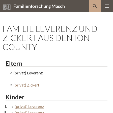
Zum
Suchen
Familienforschung Masch
Inhalt
PRIMÄR
springen
MENÜ
FAMILIE LEVERENZ UND
ZICKERT AUS DENTON
COUNTY
Eltern
(privat) Leverenz
(privat) Zickert
Kinder
(privat) Leverenz
(privat) Leverenz