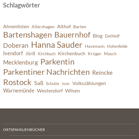
Schlagwörter
Ahnenlisten
Althof
Allershagen
Barten
Bartenshagen
Bauernhof
Blog
Dethloff
Hanna Sauder
Doberan
Havemann
Hohenfelde
Ivendorf
Jürß
Kirchenbuch
Kröger
Masch
Kirchbuch
Parkentin
Mecklenburg
Parkentiner Nachrichten
Reincke
Rostock
Saß
Volkszählungen
Schulze
Stuhr
Warnemünde
Westendorf
Wilsen
ORTSFAMILIENBÜCHER