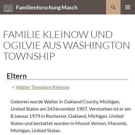
Zum
Suchen
Familienforschung Masch
Inhalt
PRIMÄR
springen
MENÜ
FAMILIE KLEINOW UND
OGILVIE AUS WASHINGTON
TOWNSHIP
Eltern
Walter Theodore Kleinow
Geboren wurde Walter in Oakland County, Michigan,
United States am 24.November 1907. Verstorben ist er am
8.Januar 1979 in Rochester, Oakland, Michigan, United
States und bestattet worden in Mount Vernon, Macomb,
Michigan, United States.