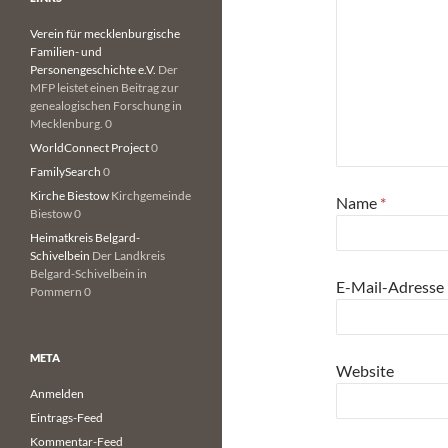
Verein für mecklenburgische
Familien- und
Personengeschichte e.V.
Der
MFP leistet einen Beitrag zur
genealogischen Forschung in
Mecklenburg. 0
WorldConnect Project
0
FamilySearch
0
Kirche Biestow
Kirchgemeinde
Name
*
Biestow 0
Heimatkreis Belgard-
Schivelbein
Der Landkreis
Belgard-Schivelbein in
E-Mail-Adresse
Pommern 0
META
Website
Anmelden
Eintrags-Feed
Kommentar-Feed