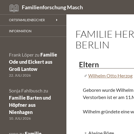
Suchen
Familienforschung Masch
Zum
ORTSFAMILIENBÜCHER
Inhalt
FAMILIE HE
springen
INFORMATION
BERLIN
Frank Löper
zu
Familie
Ode und Eickert aus
Eltern
Groß Lantow
Wilhelm Otto Herzog
22. JULI 2026
Geboren wurde Wilhelm a
Sonja Fahlbusch
zu
Verstorben ist er am 11.M
Familie Barten und
Höpfner aus
Wilhelm gründete eine w
Nienhagen
10. JULI 2026
Alwine Böge
rene
zu
Familie