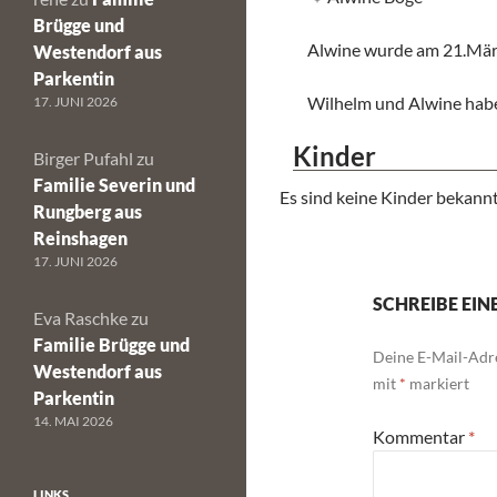
Brügge und
Alwine wurde am 21.März
Westendorf aus
Parkentin
Wilhelm und Alwine habe
17. JUNI 2026
Kinder
Birger Pufahl
zu
Familie Severin und
Es sind keine Kinder bekannt
Rungberg aus
Reinshagen
17. JUNI 2026
SCHREIBE EI
Eva Raschke
zu
Familie Brügge und
Deine E-Mail-Adre
Westendorf aus
mit
*
markiert
Parkentin
14. MAI 2026
Kommentar
*
LINKS