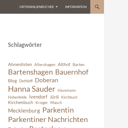
ORTSFAMILIENBÜCHER
INFORMATION
Schlagwörter
Ahnenlisten
Althof
Allershagen
Barten
Bartenshagen
Bauernhof
Doberan
Blog
Dethloff
Hanna Sauder
Havemann
Ivendorf
Jürß
Hohenfelde
Kirchbuch
Kirchenbuch
Kröger
Masch
Parkentin
Mecklenburg
Parkentiner Nachrichten