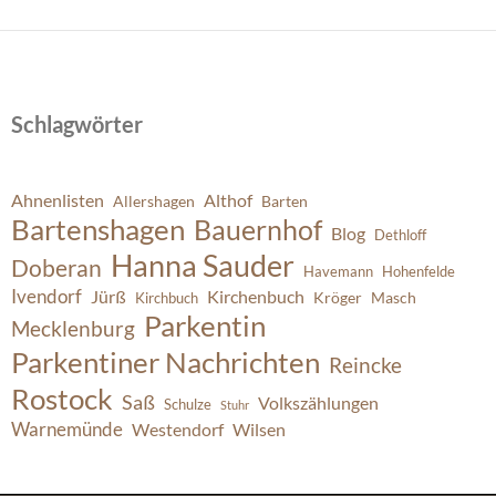
Schlagwörter
Ahnenlisten
Althof
Allershagen
Barten
Bartenshagen
Bauernhof
Blog
Dethloff
Hanna Sauder
Doberan
Havemann
Hohenfelde
Ivendorf
Jürß
Kirchenbuch
Kröger
Masch
Kirchbuch
Parkentin
Mecklenburg
Parkentiner Nachrichten
Reincke
Rostock
Saß
Volkszählungen
Schulze
Stuhr
Warnemünde
Westendorf
Wilsen