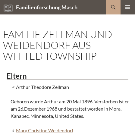
Zum
Suchen
Familienforschung Masch
Inhalt
PRIMÄR
springen
MENÜ
FAMILIE ZELLMAN UND
WEIDENDORF AUS
WHITED TOWNSHIP
Eltern
Arthur Theodore Zellman
Geboren wurde Arthur am 20.Mai 1896. Verstorben ist er
am 26.Dezember 1968 und bestattet worden in Mora,
Kanabec, Minnesota, United States.
Mary Christine Weidendorf