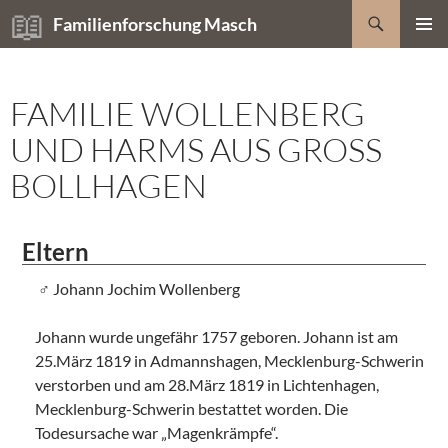
Zum
Suchen
Familienforschung Masch
Inhalt
PRIMÄR
springen
MENÜ
FAMILIE WOLLENBERG
UND HARMS AUS GROSS B
OLLHAGEN
Eltern
Johann Jochim Wollenberg
Johann wurde ungefähr 1757 geboren. Johann ist am
25.März 1819 in Admannshagen, Mecklenburg-Schwerin
verstorben und am 28.März 1819 in Lichtenhagen,
Mecklenburg-Schwerin bestattet worden. Die
Todesursache war „Magenkrämpfe“.