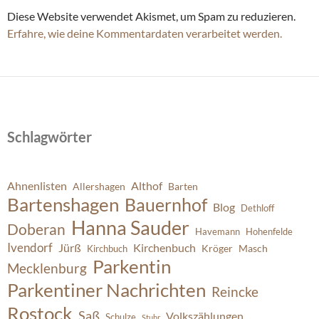
Diese Website verwendet Akismet, um Spam zu reduzieren.
Erfahre, wie deine Kommentardaten verarbeitet werden.
Schlagwörter
Ahnenlisten
Althof
Allershagen
Barten
Bartenshagen
Bauernhof
Blog
Dethloff
Hanna Sauder
Doberan
Havemann
Hohenfelde
Ivendorf
Jürß
Kirchenbuch
Kröger
Masch
Kirchbuch
Parkentin
Mecklenburg
Parkentiner Nachrichten
Reincke
Rostock
Saß
Volkszählungen
Schulze
Stuhr