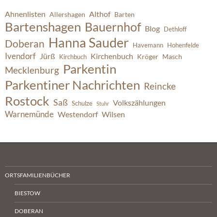
Ahnenlisten
Althof
Allershagen
Barten
Bartenshagen
Bauernhof
Blog
Dethloff
Hanna Sauder
Doberan
Havemann
Hohenfelde
Ivendorf
Jürß
Kirchenbuch
Kröger
Masch
Kirchbuch
Parkentin
Mecklenburg
Parkentiner Nachrichten
Reincke
Rostock
Saß
Volkszählungen
Schulze
Stuhr
Warnemünde
Westendorf
Wilsen
ORTSFAMILIENBÜCHER
BIESTOW
DOBERAN