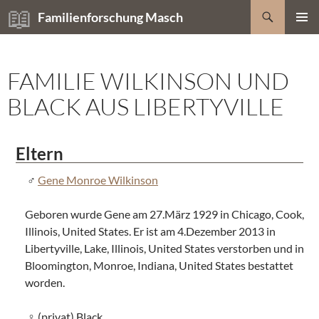
Zum
Suchen
Familienforschung Masch
Inhalt
PRIMÄR
springen
MENÜ
FAMILIE WILKINSON UND
BLACK AUS LIBERTYVILLE
Eltern
Gene Monroe Wilkinson
Geboren wurde Gene am 27.März 1929 in Chicago, Cook,
Illinois, United States. Er ist am 4.Dezember 2013 in
Libertyville, Lake, Illinois, United States verstorben und in
Bloomington, Monroe, Indiana, United States bestattet
worden.
(privat) Black