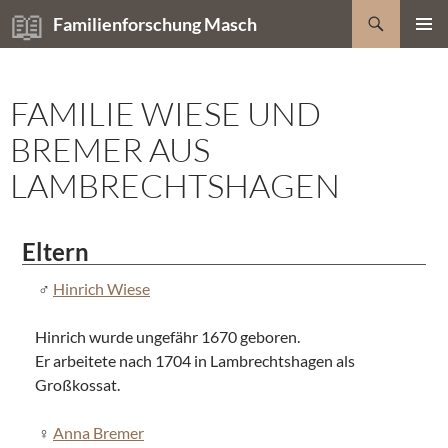
Zum
Suchen
Familienforschung Masch
Inhalt
PRIMÄR
springen
MENÜ
FAMILIE WIESE UND
BREMER AUS
LAMBRECHTSHAGEN
Eltern
Hinrich Wiese
Hinrich wurde ungefähr 1670 geboren.
Er arbeitete nach 1704 in Lambrechtshagen als
Großkossat.
Anna Bremer