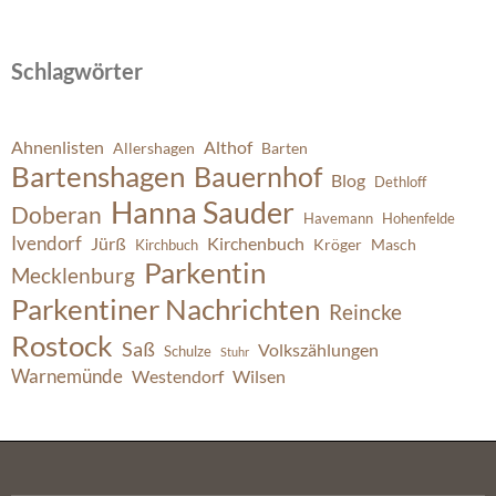
Schlagwörter
Ahnenlisten
Althof
Allershagen
Barten
Bartenshagen
Bauernhof
Blog
Dethloff
Hanna Sauder
Doberan
Havemann
Hohenfelde
Ivendorf
Jürß
Kirchenbuch
Kröger
Masch
Kirchbuch
Parkentin
Mecklenburg
Parkentiner Nachrichten
Reincke
Rostock
Saß
Volkszählungen
Schulze
Stuhr
Warnemünde
Westendorf
Wilsen